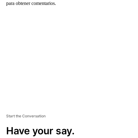
para obtener comentarios.
A
D
V
E
R
TI
S
E
M
E
N
T
Start the Conversation
Have your say.