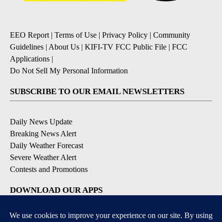
EEO Report
|
Terms of Use
|
Privacy Policy
|
Community
Guidelines
|
About Us
|
KIFI-TV FCC Public File
|
FCC
Applications
|
Do Not Sell My Personal Information
SUBSCRIBE TO OUR EMAIL NEWSLETTERS
Daily News Update
Breaking News Alert
Daily Weather Forecast
Severe Weather Alert
Contests and Promotions
DOWNLOAD OUR APPS
Available for iOS and Android