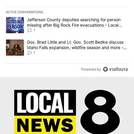
ACTIVE CONVERSATIONS
The following is a list of the most commented articles in the last 7
A trending article titled "Jefferson County deputies searching fo
Jefferson County deputies searching for person
missing after Big Rock Fire evacuations - Local
News 8
1
A trending article titled "Gov. Brad Little and Lt. Gov. Scott Be
Gov. Brad Little and Lt. Gov. Scott Bedke discuss
Idaho Falls expansion, wildfire season and more -
Local News 8
1
Powered by