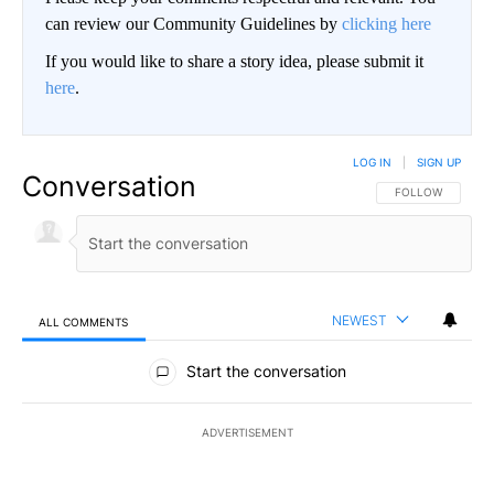
can review our Community Guidelines by
clicking here
If you would like to share a story idea, please submit it
here
.
LOG IN
|
SIGN UP
Conversation
FOLLOW THIS CO
FOLLOW
NEWEST
ALL COMMENTS
All Comments
Start the conversation
ADVERTISEMENT