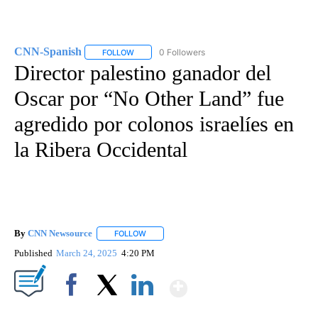
CNN-Spanish
0 Followers
FOLLOW
FOLLOW "CNN-SPANISH" TO RECEIVE NOTIFICA
Director palestino ganador del
Oscar por “No Other Land” fue
agredido por colonos israelíes en
la Ribera Occidental
By
CNN Newsource
FOLLOW
FOLLOW "" TO RECEIVE NOTIFICATIONS ABOU
Published
March 24, 2025
4:20 PM
Show More
Facebook
X
LinkedIn