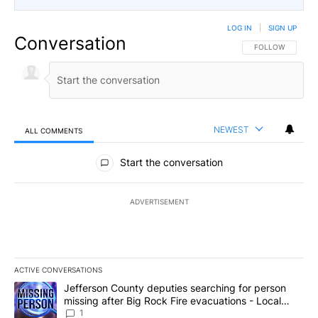
LOG IN
|
SIGN UP
Conversation
FOLLOW THIS CO
FOLLOW
NEWEST
ALL COMMENTS
All Comments
Start the conversation
ADVERTISEMENT
ACTIVE CONVERSATIONS
The following is a list of the most commented articles in the last 7
A trending article titled "Jefferson County deputies searching fo
Jefferson County deputies searching for person
missing after Big Rock Fire evacuations - Local
News 8
1