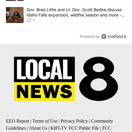
A trending article titled "Gov. Brad Little and Lt. Gov. Scott Be
Gov. Brad Little and Lt. Gov. Scott Bedke discuss
Idaho Falls expansion, wildfire season and more -
Local News 8
1
Powered by
EEO Report
|
Terms of Use
|
Privacy Policy
|
Community
Guidelines
|
About Us
|
KIFI-TV FCC Public File
|
FCC