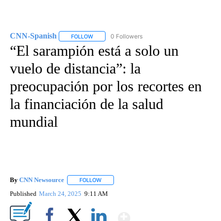
CNN-Spanish
0 Followers
FOLLOW
FOLLOW "CNN-SPANISH" TO RECEIVE NOTIFICA
“El sarampión está a solo un
vuelo de distancia”: la
preocupación por los recortes en
la financiación de la salud
mundial
By
CNN Newsource
FOLLOW
FOLLOW "" TO RECEIVE NOTIFICATIONS ABOU
Published
March 24, 2025
9:11 AM
Show More