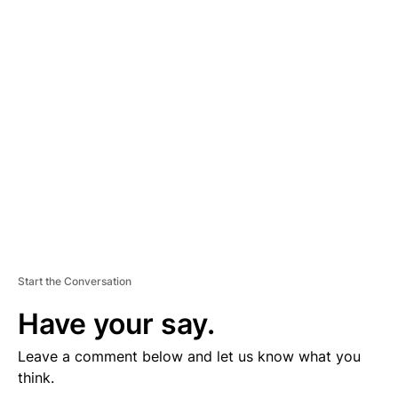
D
V
E
R
TI
S
E
M
E
N
T
Start the Conversation
Have your say.
Leave a comment below and let us know what you
think.