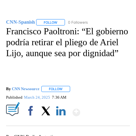
CNN-Spanish
0 Followers
FOLLOW
FOLLOW "CNN-SPANISH" TO RECEIVE NOTIFICA
Francisco Paoltroni: “El gobierno
podría retirar el pliego de Ariel
Lijo, aunque sea por dignidad”
By
CNN Newsource
FOLLOW
FOLLOW "" TO RECEIVE NOTIFICATIONS ABOU
Published
March 24, 2025
7:36 AM
Show More
Facebook
X
LinkedIn