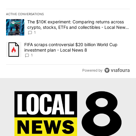
ACTIVE CONVERSATIONS
The following is a list of the most commented articles in the last 7
A trending article titled "The $10K experiment: Comparing return
The $10K experiment: Comparing returns across
crypto, stocks, ETFs and collectibles - Local News
8
1
A trending article titled "FIFA scraps controversial $20 billion 
FIFA scraps controversial $20 billion World Cup
investment plan - Local News 8
1
Powered by