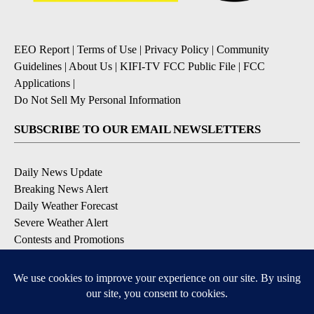
EEO Report
|
Terms of Use
|
Privacy Policy
|
Community
Guidelines
|
About Us
|
KIFI-TV FCC Public File
|
FCC
Applications
|
Do Not Sell My Personal Information
SUBSCRIBE TO OUR EMAIL NEWSLETTERS
Daily News Update
Breaking News Alert
Daily Weather Forecast
Severe Weather Alert
Contests and Promotions
DOWNLOAD OUR APPS
Available for iOS and Android