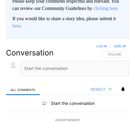
Please keep your comments respectful and relevant. You
can review our Community Guidelines by
clicking here
If you would like to share a story idea, please submit it
here
.
LOG IN
|
SIGN UP
Conversation
FOLLOW THIS CO
FOLLOW
NEWEST
ALL COMMENTS
All Comments
Start the conversation
ADVERTISEMENT