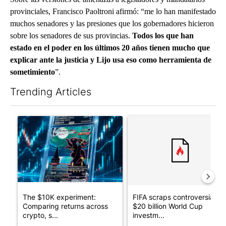
provinciales, Francisco Paoltroni afirmó: “me lo han manifestado
muchos senadores y las presiones que los gobernadores hicieron
sobre los senadores de sus provincias.
Todos los que han
estado en el poder en los últimos 20 años tienen mucho que
explicar ante la justicia y Lijo usa eso como herramienta de
sometimiento
”.
Trending Articles
The following is a list of the most commented articles in the last 7
A trending article titled "The $10K experiment: Comparing retu
A trending article titled "FI
The $10K experiment:
FIFA scraps controversial
Comparing returns across
$20 billion World Cup
crypto, s...
investm...