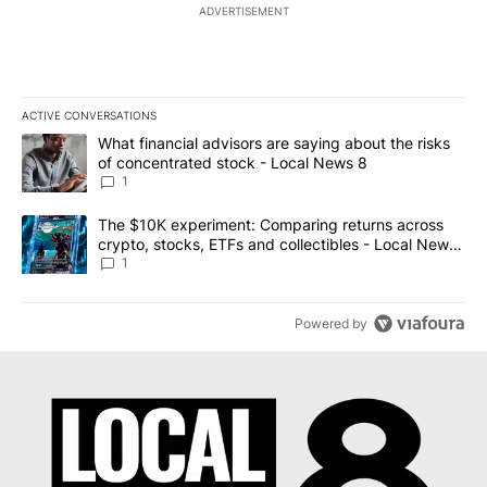
ADVERTISEMENT
ACTIVE CONVERSATIONS
The following is a list of the most commented articles in the last 7
A trending article titled "What financial advisors are saying abo
What financial advisors are saying about the risks
of concentrated stock - Local News 8
1
A trending article titled "The $10K experiment: Comparing return
The $10K experiment: Comparing returns across
crypto, stocks, ETFs and collectibles - Local News
8
1
Powered by