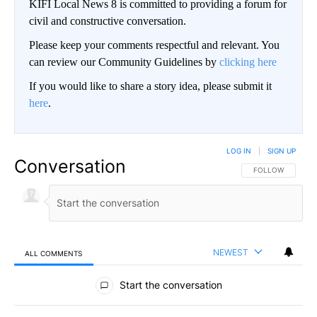
KIFI Local News 8 is committed to providing a forum for
civil and constructive conversation.
Please keep your comments respectful and relevant. You
can review our Community Guidelines by
clicking here
If you would like to share a story idea, please submit it
here
.
LOG IN
|
SIGN UP
Conversation
FOLLOW THIS CO
FOLLOW
NEWEST
ALL COMMENTS
All Comments
Start the conversation