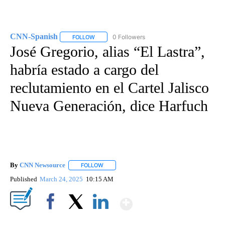
CNN-Spanish
0 Followers
FOLLOW
FOLLOW "CNN-SPANISH" TO RECEIVE NOTIFICA
José Gregorio, alias “El Lastra”,
habría estado a cargo del
reclutamiento en el Cartel Jalisco
Nueva Generación, dice Harfuch
By
CNN Newsource
FOLLOW
FOLLOW "" TO RECEIVE NOTIFICATIONS ABOU
Published
March 24, 2025
10:15 AM
Show More
Facebook
X
LinkedIn