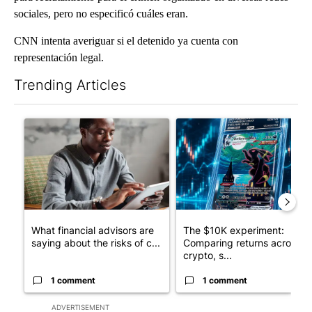
sociales, pero no especificó cuáles eran.
CNN intenta averiguar si el detenido ya cuenta con
representación legal.
Trending Articles
The following is a list of the most commented articles in the last 7
A trending article titled "What financial advisors are saying a
A trending article titled "Th
What financial advisors are
The $10K experiment:
saying about the risks of c...
Comparing returns across
crypto, s...
1 comment
1 comment
ADVERTISEMENT