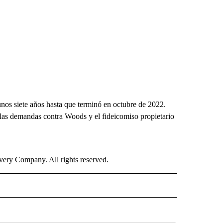
nos siete años hasta que terminó en octubre de 2022.
as demandas contra Woods y el fideicomiso propietario
ry Company. All rights reserved.
ISH" TO RECEIVE NOTIFICATIONS ABOUT NEW PAGES ON "CNN-SPANISH".