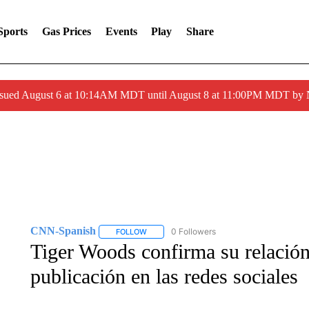
Sports
Gas Prices
Events
Play
Share
ssued August 6 at 10:14AM MDT until August 8 at 11:00PM MDT by
CNN-Spanish
0 Followers
FOLLOW
FOLLOW "CNN-SPANISH" TO RECEIVE NOTI
Tiger Woods confirma su relació
publicación en las redes sociales