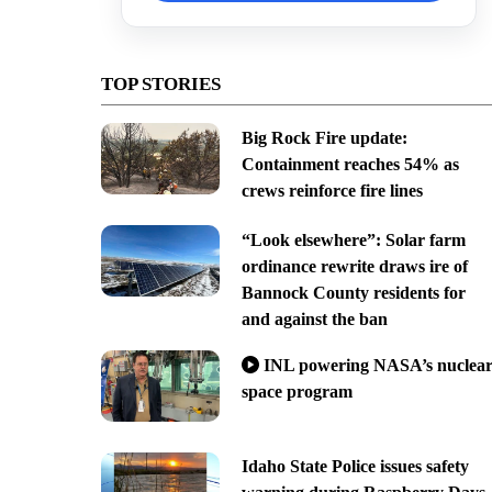
TOP STORIES
Big Rock Fire update:
Containment reaches 54% as
crews reinforce fire lines
“Look elsewhere”: Solar farm
ordinance rewrite draws ire of
Bannock County residents for
and against the ban
INL powering NASA’s nuclea
space program
Idaho State Police issues safety