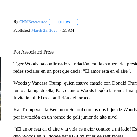
By
CNN Newsource
FOLLOW
FOLLOW "" TO RECEIVE NOTIFICATIONS 
Published
March 25, 2025
4:51 AM
Por Associated Press
Tiger Woods ha confirmado su relación con la exnuera del pres
redes sociales en un post que decía: “El amor está en el aire”.
Woods y Vanessa Trump, quien estuvo casada con Donald Trump 
junto a la hija de ella, Kai, cuando Woods llegó a la ronda final 
Invitational. Él es el anfitrión del torneo.
Kai Trump va a la Benjamin School con los dos hijos de Woods,
por invitación en un torneo de golf junior de alto nivel.
“¡El amor está en el aire y la vida es mejor contigo a mi lado! E
e
dijo Woods en X, donde tiene 6,4 millones de seguidores.