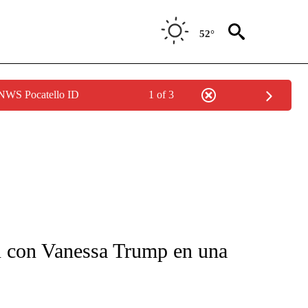
52°
 NWS Pocatello ID
1 of 3
FICATIONS ABOUT NEW PAGES ON "CNN-SPANISH".
n con Vanessa Trump en una