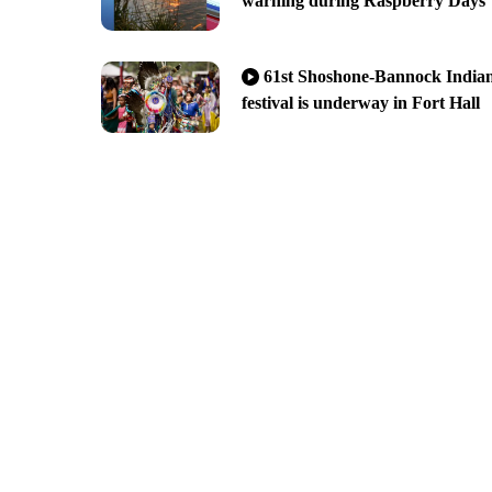
warning during Raspberry Days
61st Shoshone-Bannock India
festival is underway in Fort Hall