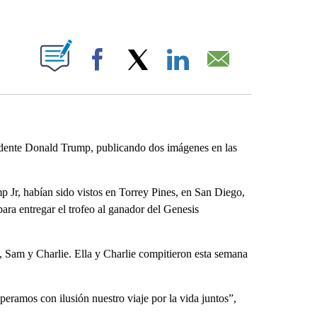
ABOUT NEW PAGES ON "".
Facebook
X
LinkedIn
Email
idente Donald Trump, publicando dos imágenes en las
Jr, habían sido vistos en Torrey Pines, en San Diego,
para entregar el trofeo al ganador del Genesis
 Sam y Charlie. Ella y Charlie compitieron esta semana
speramos con ilusión nuestro viaje por la vida juntos”,