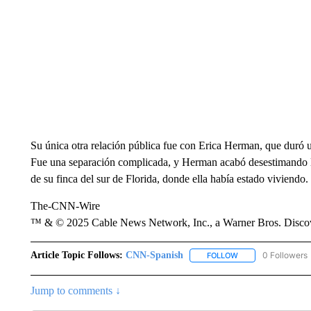
Su única otra relación pública fue con Erica Herman, que duró u
Fue una separación complicada, y Herman acabó desestimando l
de su finca del sur de Florida, donde ella había estado viviendo.
The-CNN-Wire
™ & © 2025 Cable News Network, Inc., a Warner Bros. Discove
Article Topic Follows:
CNN-Spanish
0 Followers
FOLLOW
FOLLOW "CNN-SPAN
Jump to comments ↓