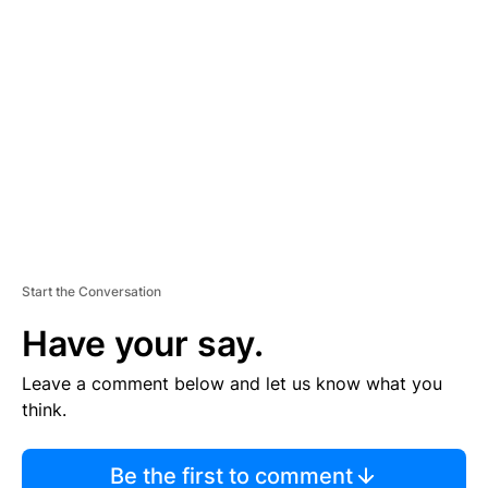
TI
S
E
M
E
N
T
Start the Conversation
Have your say.
Leave a comment below and let us know what you
think.
Be the first to comment