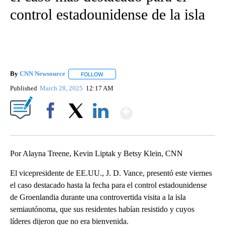
control estadounidense de la isla
By
CNN Newsource
FOLLOW
FOLLOW "" TO RECEIVE NOTIFICATIONS ABOU
Published
March 28, 2025
12:17 AM
Show More
Facebook
X
LinkedIn
Por Alayna Treene, Kevin Liptak y Betsy Klein, CNN
El vicepresidente de EE.UU., J. D. Vance, presentó este viernes
el caso destacado hasta la fecha para el control estadounidense
de Groenlandia durante una controvertida visita a la isla
semiautónoma, que sus residentes habían resistido y cuyos
líderes dijeron que no era bienvenida.