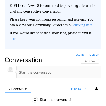
KIFI Local News 8 is committed to providing a forum for
civil and constructive conversation.
Please keep your comments respectful and relevant. You
can review our Community Guidelines by
clicking here
If you would like to share a story idea, please submit it
here
.
LOG IN
|
SIGN UP
Conversation
FOLLOW THIS CO
FOLLOW
NEWEST
ALL COMMENTS
All Comments
Start the conversation