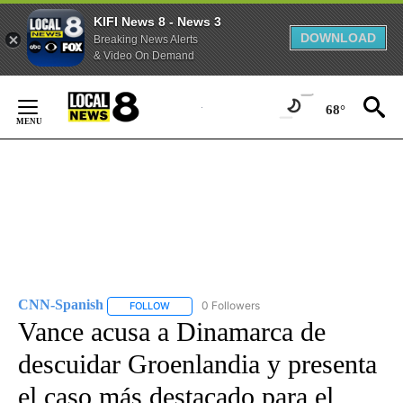
KIFI News 8 - News 3
DOWNLOAD
Breaking News Alerts
& Video On Demand
Skip
to
68°
Content
CNN-Spanish
0 Followers
FOLLOW
FOLLOW "CNN-SPANISH" TO RECEIVE NOTIFICA
Vance acusa a Dinamarca de
descuidar Groenlandia y presenta
el caso más destacado para el