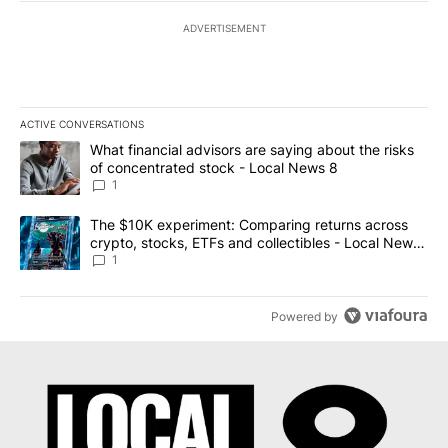
ADVERTISEMENT
ACTIVE CONVERSATIONS
The following is a list of the most commented articles in the last 7
A trending article titled "What financial advisors are saying abo
What financial advisors are saying about the risks
of concentrated stock - Local News 8
1
A trending article titled "The $10K experiment: Comparing return
The $10K experiment: Comparing returns across
crypto, stocks, ETFs and collectibles - Local News
8
1
Powered by