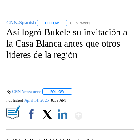
CNN-Spanish
0 Followers
FOLLOW
FOLLOW "CNN-SPANISH" TO RECEIVE NOTIFICA
Así logró Bukele su invitación a
la Casa Blanca antes que otros
líderes de la región
By
CNN Newsource
FOLLOW
FOLLOW "" TO RECEIVE NOTIFICATIONS ABOU
Published
April 14, 2025
8:39 AM
Show More
Facebook
X
LinkedIn