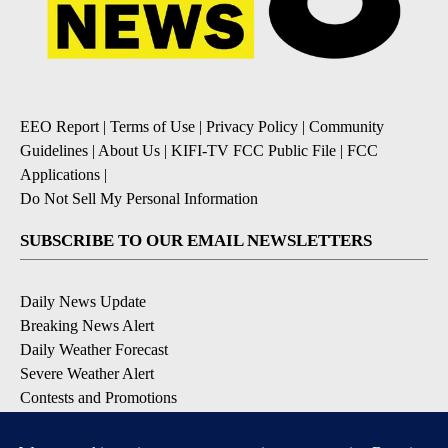
EEO Report
|
Terms of Use
|
Privacy Policy
|
Community
Guidelines
|
About Us
|
KIFI-TV FCC Public File
|
FCC
Applications
|
Do Not Sell My Personal Information
SUBSCRIBE TO OUR EMAIL NEWSLETTERS
Daily News Update
Breaking News Alert
Daily Weather Forecast
Severe Weather Alert
Contests and Promotions
DOWNLOAD OUR APPS