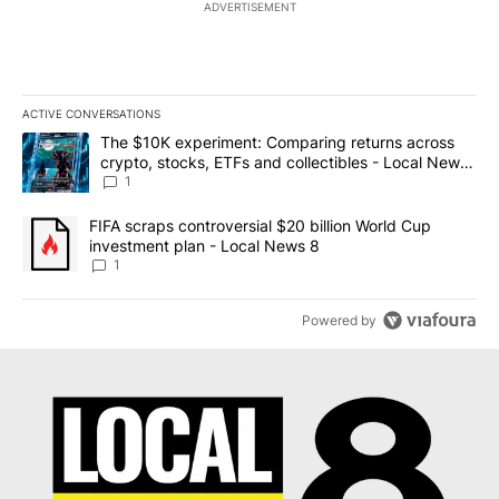
ADVERTISEMENT
ACTIVE CONVERSATIONS
The following is a list of the most commented articles in the last 7
A trending article titled "The $10K experiment: Comparing return
The $10K experiment: Comparing returns across
crypto, stocks, ETFs and collectibles - Local News
8
1
A trending article titled "FIFA scraps controversial $20 billion 
FIFA scraps controversial $20 billion World Cup
investment plan - Local News 8
1
Powered by