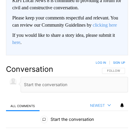
KIFI Local News 8 is committed to providing a forum for
civil and constructive conversation.
Please keep your comments respectful and relevant. You
can review our Community Guidelines by
clicking here
If you would like to share a story idea, please submit it
here
.
LOG IN
|
SIGN UP
Conversation
FOLLOW THIS CO
FOLLOW
NEWEST
ALL COMMENTS
All Comments
Start the conversation