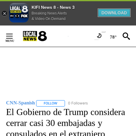
KIFI News 8 - News 3
DOWNLOAD
Breaking News Alerts
& Video On Demand
Skip
to
78°
Content
CNN-Spanish
0 Followers
FOLLOW
FOLLOW "CNN-SPANISH" TO RECEIVE NOTIFICA
El Gobierno de Trump considera
cerrar casi 30 embajadas y
consulados en el extranjero