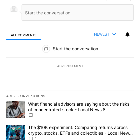
NEWEST
ALL COMMENTS
All Comments
Start the conversation
ADVERTISEMENT
ACTIVE CONVERSATIONS
The following is a list of the most commented articles in the last 7
A trending article titled "What financial advisors are saying abo
What financial advisors are saying about the risks
of concentrated stock - Local News 8
1
A trending article titled "The $10K experiment: Comparing return
The $10K experiment: Comparing returns across
crypto, stocks, ETFs and collectibles - Local News
8
1