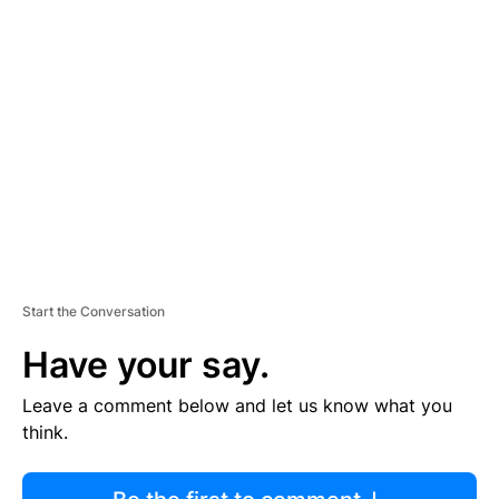
R
TI
S
E
M
E
N
T
Start the Conversation
Have your say.
Leave a comment below and let us know what you
think.