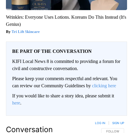
Wrinkles: Everyone Uses Lotions. Koreans Do This Instead (It's
Genius)
Tri Lift Skincare
BE PART OF THE CONVERSATION
KIFI Local News 8 is committed to providing a forum for
civil and constructive conversation.
Please keep your comments respectful and relevant. You
can review our Community Guidelines by
clicking here
If you would like to share a story idea, please submit it
here
.
LOG IN
|
SIGN UP
Conversation
FOLLOW THIS CO
FOLLOW