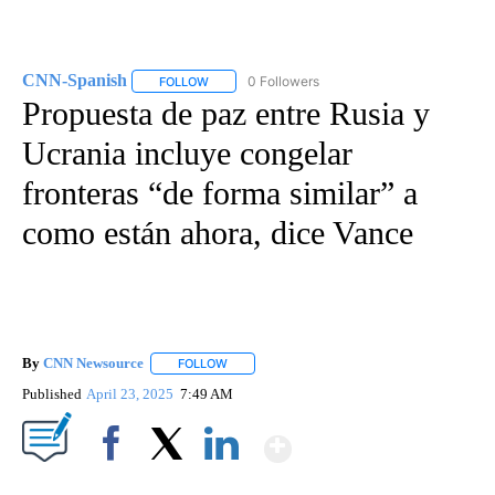
CNN-Spanish
0 Followers
FOLLOW
FOLLOW "CNN-SPANISH" TO RECEIVE NOTIFICA
Propuesta de paz entre Rusia y
Ucrania incluye congelar
fronteras “de forma similar” a
como están ahora, dice Vance
By
CNN Newsource
FOLLOW
FOLLOW "" TO RECEIVE NOTIFICATIONS ABOU
Published
April 23, 2025
7:49 AM
Show More
Facebook
X
LinkedIn