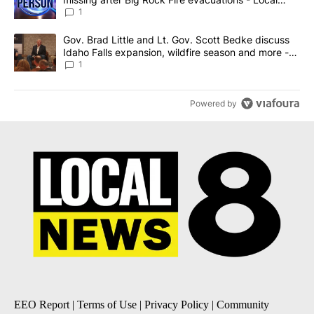
News 8
1
A trending article titled "Gov. Brad Little and Lt. Gov. Scott Be
Gov. Brad Little and Lt. Gov. Scott Bedke discuss
Idaho Falls expansion, wildfire season and more -
Local News 8
1
Powered by
EEO Report
|
Terms of Use
|
Privacy Policy
|
Community