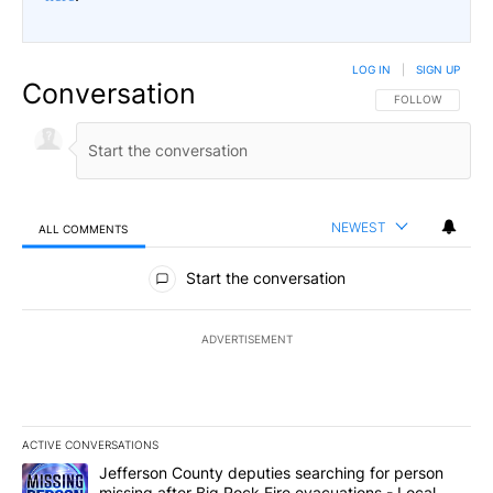
LOG IN
|
SIGN UP
Conversation
FOLLOW THIS CO
FOLLOW
NEWEST
ALL COMMENTS
All Comments
Start the conversation
ADVERTISEMENT
ACTIVE CONVERSATIONS
The following is a list of the most commented articles in the last 7
A trending article titled "Jefferson County deputies searching fo
Jefferson County deputies searching for person
missing after Big Rock Fire evacuations - Local