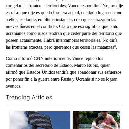
congelar las fronteras territoriales, Vance respondió: “No, no dije
eso. Lo que dije es que la frontera actual, en algún lugar cercano
a ellos, es donde, en última instancia, creo que se trazarán las
nuevas líneas en el conflicto. Claro que eso significa que tanto
ucranianos como rusos tendrán que ceder parte del territorio que
poseen actualmente. Habrá intercambios territoriales. No diría
las fronteras exactas, pero queremos que cesen las matanzas”.
Como informó CNN anteriormente, Vance replicó los
comentarios del secretario de Estado, Marco Rubio, quien
afirmó que Estados Unidos tendría que abandonar sus esfuerzos
por poner fin a la guerra entre Rusia y Ucrania si no se logran
avances.
Trending Articles
The following is a list of the most commented articles in the last 7
A trending article titled "Flock cameras: Crime prevention tool
A trending article titled "E-b