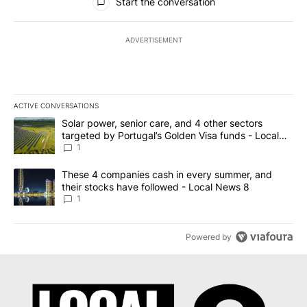
Start the conversation
ADVERTISEMENT
ACTIVE CONVERSATIONS
The following is a list of the most commented articles in the last 7
A trending article titled "Solar power, senior care, and 4 other 
Solar power, senior care, and 4 other sectors
targeted by Portugal’s Golden Visa funds - Local
News 8
1
A trending article titled "These 4 companies cash in every summe
These 4 companies cash in every summer, and
their stocks have followed - Local News 8
1
Powered by