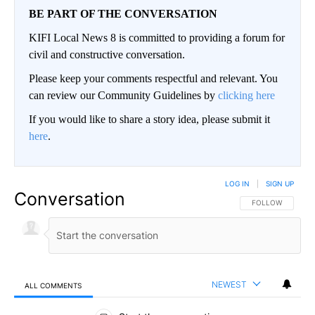
BE PART OF THE CONVERSATION
KIFI Local News 8 is committed to providing a forum for
civil and constructive conversation.
Please keep your comments respectful and relevant. You
can review our Community Guidelines by
clicking here
If you would like to share a story idea, please submit it
here
.
LOG IN
|
SIGN UP
Conversation
FOLLOW THIS CO
FOLLOW
NEWEST
ALL COMMENTS
All Comments