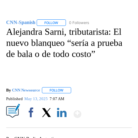
CNN-Spanish
0 Followers
FOLLOW
FOLLOW "CNN-SPANISH" TO RECEIVE NOTIFICA
Alejandra Sarni, tributarista: El
nuevo blanqueo “sería a prueba
de bala o de todo costo”
By
CNN Newsource
FOLLOW
FOLLOW "" TO RECEIVE NOTIFICATIONS ABOU
Published
May 13, 2025
7:07 AM
Show More
Facebook
X
LinkedIn