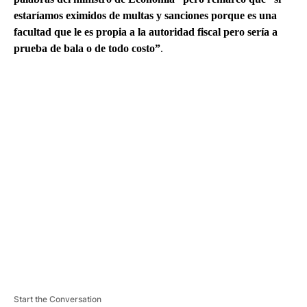
estaríamos eximidos de multas y sanciones porque es una
facultad que le es propia a la autoridad fiscal pero sería a
prueba de bala o de todo costo”
.
A
D
V
E
R
TI
S
E
M
E
N
T
Start the Conversation