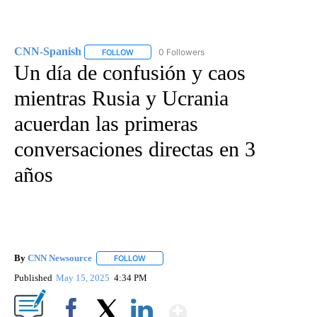
CNN-Spanish
0 Followers
FOLLOW
FOLLOW "CNN-SPANISH" TO RECEIVE NOTIFICA
Un día de confusión y caos
mientras Rusia y Ucrania
acuerdan las primeras
conversaciones directas en 3
años
By
CNN Newsource
FOLLOW
FOLLOW "" TO RECEIVE NOTIFICATIONS ABOU
Published
May 15, 2025
4:34 PM
Show More