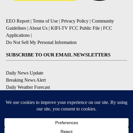
EEO Report
|
Terms of Use
|
Privacy Policy
|
Community
Guidelines
|
About Us
|
KIFI-TV FCC Public File
|
FCC
Applications
|
Do Not Sell My Personal Information
SUBSCRIBE TO OUR EMAIL NEWSLETTERS
Daily News Update
Breaking News Alert
Daily Weather Forecast
Severe Weather Alert
Contests and Promotions
DOWNLOAD OUR APPS
Available for iOS and Android