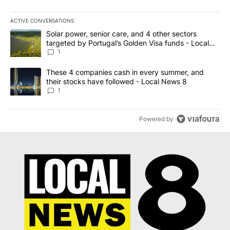
ACTIVE CONVERSATIONS
The following is a list of the most commented articles in the last 7
A trending article titled "Solar power, senior care, and 4 other 
Solar power, senior care, and 4 other sectors
targeted by Portugal’s Golden Visa funds - Local
News 8
1
A trending article titled "These 4 companies cash in every summe
These 4 companies cash in every summer, and
their stocks have followed - Local News 8
1
Powered by