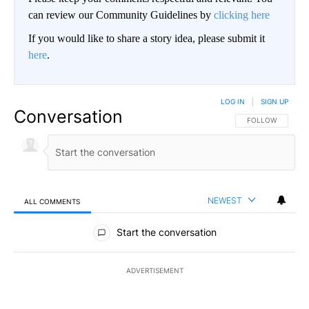
can review our Community Guidelines by
clicking here
If you would like to share a story idea, please submit it
here
.
LOG IN
|
SIGN UP
Conversation
FOLLOW THIS CO
FOLLOW
NEWEST
ALL COMMENTS
All Comments
Start the conversation
ADVERTISEMENT