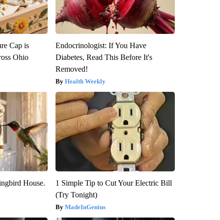
re Cap is
Endocrinologist: If You Have
ross Ohio
Diabetes, Read This Before It's
Removed!
Health Weekly
ngbird House.
1 Simple Tip to Cut Your Electric Bill
(Try Tonight)
MadeInGenius