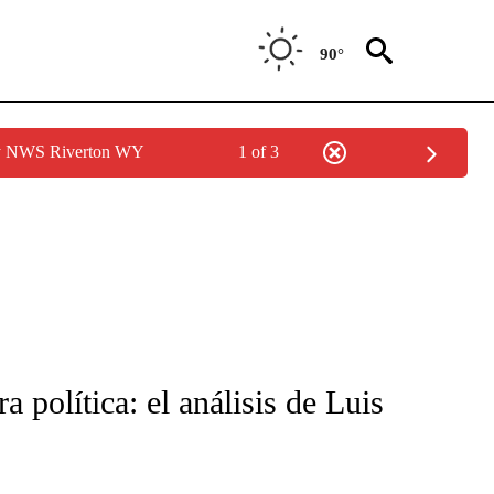
90°
by NWS Riverton WY
1 of 3
FICATIONS ABOUT NEW PAGES ON "CNN-SPANISH".
 política: el análisis de Luis