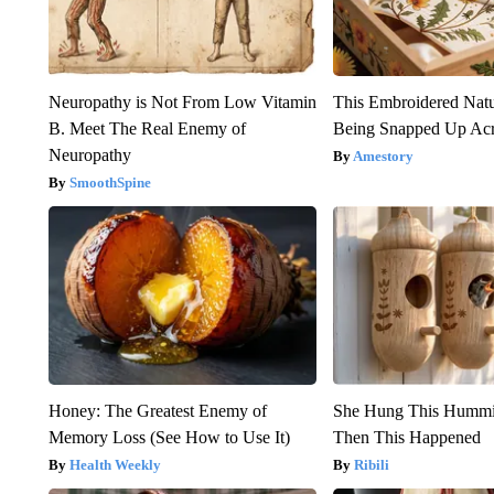
Neuropathy is Not From Low Vitamin
This Embroidered Natu
B. Meet The Real Enemy of
Being Snapped Up Ac
Neuropathy
Amestory
SmoothSpine
Honey: The Greatest Enemy of
She Hung This Hummi
Memory Loss (See How to Use It)
Then This Happened
Health Weekly
Ribili