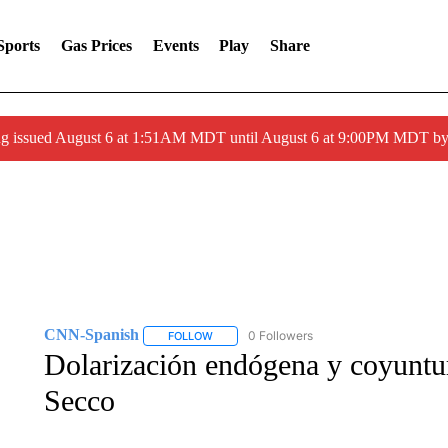
Sports
Gas Prices
Events
Play
Share
ng issued August 6 at 1:51AM MDT until August 6 at 9:00PM MDT 
CNN-Spanish
0 Followers
FOLLOW
FOLLOW "CNN-SPANISH" TO RECEIVE NOTI
Dolarización endógena y coyuntura
Secco