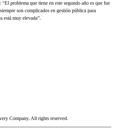
: “El problema que tiene en este segundo año es que fue
siempre son complicados en gestión pública para
ra está muy elevada”.
ry Company. All rights reserved.
ISH" TO RECEIVE NOTIFICATIONS ABOUT NEW PAGES ON "CNN-SPANISH".