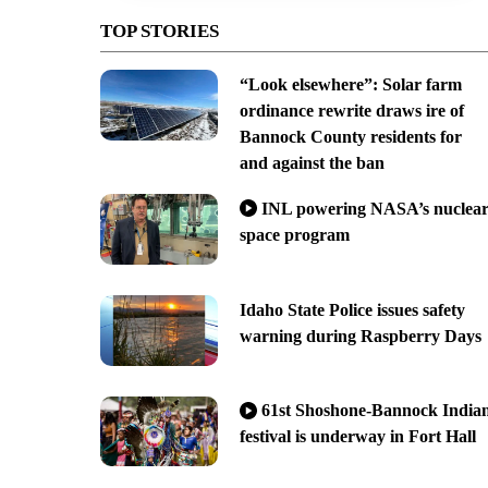
TOP STORIES
“Look elsewhere”: Solar farm
ordinance rewrite draws ire of
Bannock County residents for
and against the ban
INL powering NASA’s nuclea
space program
Idaho State Police issues safety
warning during Raspberry Days
61st Shoshone-Bannock India
festival is underway in Fort Hall