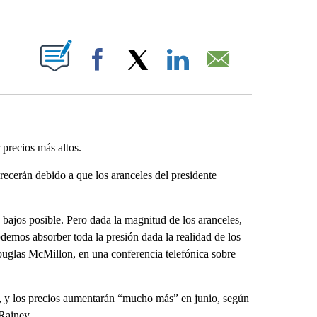
ABOUT NEW PAGES ON "".
Facebook
X
LinkedIn
Email
 precios más altos.
arecerán debido a que los aranceles del presidente
bajos posible. Pero dada la magnitud de los aranceles,
demos absorber toda la presión dada la realidad de los
uglas McMillon, en una conferencia telefónica sobre
, y los precios aumentarán “mucho más” en junio, según
Rainey.