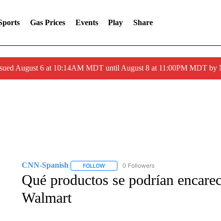
Sports
Gas Prices
Events
Play
Share
ssued August 6 at 10:14AM MDT until August 8 at 11:00PM MDT by
CNN-Spanish
0 Followers
FOLLOW
FOLLOW "CNN-SPANISH" TO RECEIVE NOTI
Qué productos se podrían encarec
Walmart