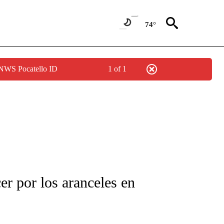
74°
 NWS Pocatello ID
1 of 1
FICATIONS ABOUT NEW PAGES ON "CNN-SPANISH".
er por los aranceles en