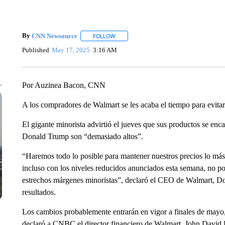
By
CNN Newsource
FOLLOW
FOLLOW "" TO RECEIVE NOTIFICATIONS 
Published
May 17, 2025
3:16 AM
Por Auzinea Bacon, CNN
A los compradores de Walmart se les acaba el tiempo para evitar
El gigante minorista advirtió el jueves que sus productos se enc
Donald Trump son “demasiado altos”.
“Haremos todo lo posible para mantener nuestros precios lo más 
incluso con los niveles reducidos anunciados esta semana, no po
estrechos márgenes minoristas”, declaró el CEO de Walmart, Do
resultados.
Los cambios probablemente entrarán en vigor a finales de mayo
declaró a CNBC el director financiero de Walmart, John David 