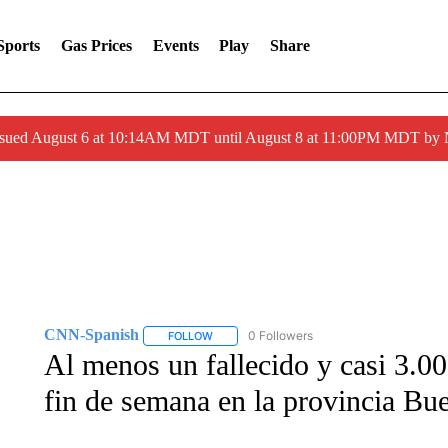
Sports
Gas Prices
Events
Play
Share
ssued August 6 at 10:14AM MDT until August 8 at 11:00PM MDT by
CNN-Spanish
0 Followers
FOLLOW
FOLLOW "CNN-SPANISH" TO RECEIVE NOTI
Al menos un fallecido y casi 3.00
fin de semana en la provincia Bu