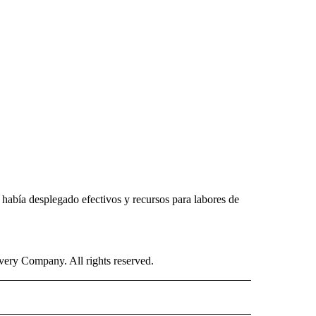
había desplegado efectivos y recursos para labores de
ry Company. All rights reserved.
ISH" TO RECEIVE NOTIFICATIONS ABOUT NEW PAGES ON "CNN-SPANISH".