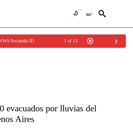
66°
 NWS Pocatello ID
1 of 13
FICATIONS ABOUT NEW PAGES ON "CNN-SPANISH".
0 evacuados por lluvias del
enos Aires