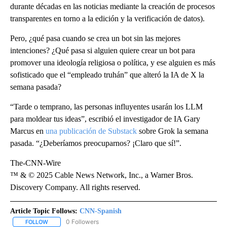
durante décadas en las noticias mediante la creación de procesos
transparentes en torno a la edición y la verificación de datos).
Pero, ¿qué pasa cuando se crea un bot sin las mejores
intenciones? ¿Qué pasa si alguien quiere crear un bot para
promover una ideología religiosa o política, y ese alguien es más
sofisticado que el “empleado truhán” que alteró la IA de X la
semana pasada?
“Tarde o temprano, las personas influyentes usarán los LLM
para moldear tus ideas”, escribió el investigador de IA Gary
Marcus en
una publicación de Substack
sobre Grok la semana
pasada. “¿Deberíamos preocuparnos? ¡Claro que sí!”.
The-CNN-Wire
™ & © 2025 Cable News Network, Inc., a Warner Bros.
Discovery Company. All rights reserved.
Article Topic Follows:
CNN-Spanish
0 Followers
FOLLOW
FOLLOW "CNN-SPANISH" TO RECEIVE NOTIFICATIONS ABOUT NEW