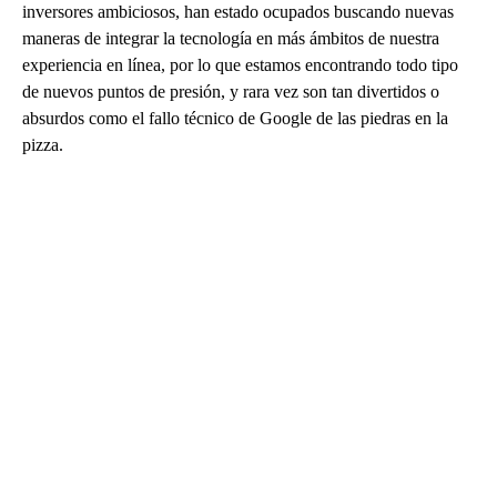
inversores ambiciosos, han estado ocupados buscando nuevas
maneras de integrar la tecnología en más ámbitos de nuestra
experiencia en línea, por lo que estamos encontrando todo tipo
de nuevos puntos de presión, y rara vez son tan divertidos o
absurdos como el fallo técnico de Google de las piedras en la
pizza.
A
D
V
E
R
TI
S
E
M
E
N
T