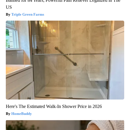
Banned for 84 Years; Powerful Pain Reliever Legalized in The
US
Triple Green Farms
Here's The Estimated Walk-In Shower Price in 2026
HomeBuddy