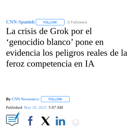
CNN-Spanish
0 Followers
FOLLOW
FOLLOW "CNN-SPANISH" TO RECEIVE NOTIFICA
La crisis de Grok por el
‘genocidio blanco’ pone en
evidencia los peligros reales de la
feroz competencia en IA
By
CNN Newsource
FOLLOW
FOLLOW "" TO RECEIVE NOTIFICATIONS ABOU
Published
May 20, 2025
5:07 AM
Show More
Facebook
X
LinkedIn