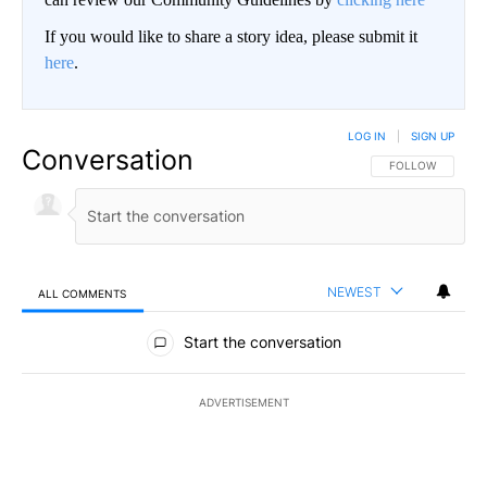
If you would like to share a story idea, please submit it
here
.
LOG IN
|
SIGN UP
Conversation
FOLLOW THIS CO
FOLLOW
NEWEST
ALL COMMENTS
All Comments
Start the conversation
ADVERTISEMENT