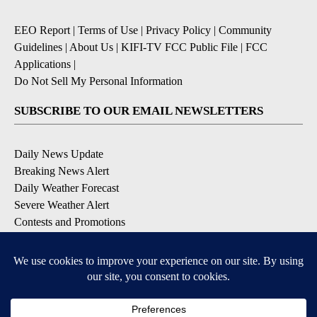
EEO Report
|
Terms of Use
|
Privacy Policy
|
Community
Guidelines
|
About Us
|
KIFI-TV FCC Public File
|
FCC
Applications
|
Do Not Sell My Personal Information
SUBSCRIBE TO OUR EMAIL NEWSLETTERS
Daily News Update
Breaking News Alert
Daily Weather Forecast
Severe Weather Alert
Contests and Promotions
DOWNLOAD OUR APPS
Available for iOS and Android