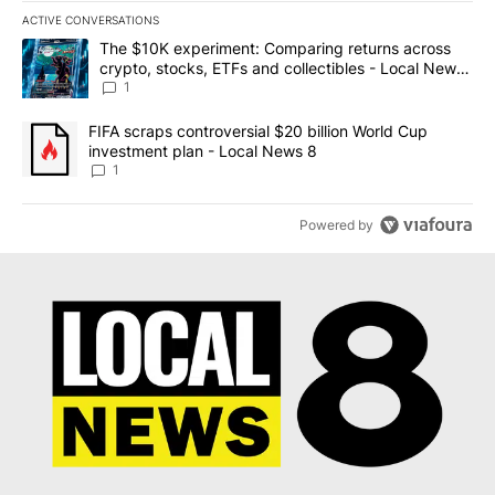
ACTIVE CONVERSATIONS
The following is a list of the most commented articles in the last 7
A trending article titled "The $10K experiment: Comparing return
The $10K experiment: Comparing returns across
crypto, stocks, ETFs and collectibles - Local News
8
1
A trending article titled "FIFA scraps controversial $20 billion 
FIFA scraps controversial $20 billion World Cup
investment plan - Local News 8
1
Powered by