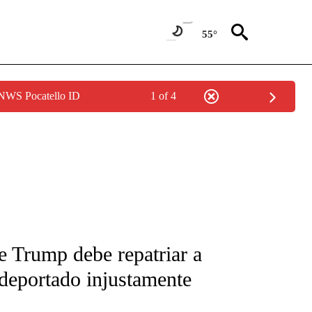
55°
 NWS Pocatello ID
1 of 4
FICATIONS ABOUT NEW PAGES ON "CNN-SPANISH".
e Trump debe repatriar a
 deportado injustamente