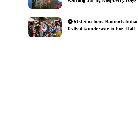
warning during Raspberry Days
61st Shoshone-Bannock India
festival is underway in Fort Hall