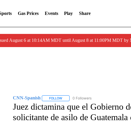
Sports
Gas Prices
Events
Play
Share
ssued August 6 at 10:14AM MDT until August 8 at 11:00PM MDT by
CNN-Spanish
0 Followers
FOLLOW
FOLLOW "CNN-SPANISH" TO RECEIVE NOTI
Juez dictamina que el Gobierno d
solicitante de asilo de Guatemala