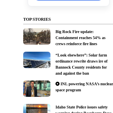
TOP STORIES
Big Rock Fire update:
Containment reaches 54% as
crews reinforce fire lines
“Look elsewhere”: Solar farm
ordinance rewrite draws ire of
Bannock County residents for
and against the ban
INL powering NASA’s nuclea
space program
Idaho State Police issues safety