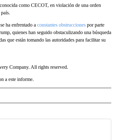
r, conocida como CECOT, en violación de una orden
 país.
, se ha enfrentado a
constantes obstrucciones
por parte
Trump, quienes han seguido obstaculizando una búsqueda
as que están tomando las autoridades para facilitar su
ry Company. All rights reserved.
n a este informe.
ISH" TO RECEIVE NOTIFICATIONS ABOUT NEW PAGES ON "CNN-SPANISH".