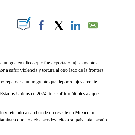
ABOUT NEW PAGES ON "".
Facebook
X
LinkedIn
Email
 de un guatemalteco que fue deportado injustamente a
 a sufrir violencia y tortura al otro lado de la frontera.
no repatriar a un migrante que deportó injustamente.
 Estados Unidos en 2024, tras sufrir múltiples ataques
do y retenido a cambio de un rescate en México, un
ctaminara que no debía ser devuelto a su país natal, según