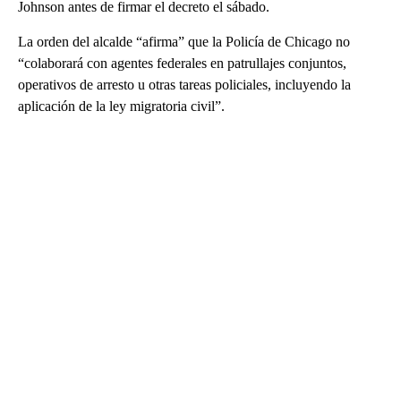
Johnson antes de firmar el decreto el sábado.
La orden del alcalde “afirma” que la Policía de Chicago no
“colaborará con agentes federales en patrullajes conjuntos,
operativos de arresto u otras tareas policiales, incluyendo la
aplicación de la ley migratoria civil”.
A
D
V
E
R
TI
S
E
M
E
N
T