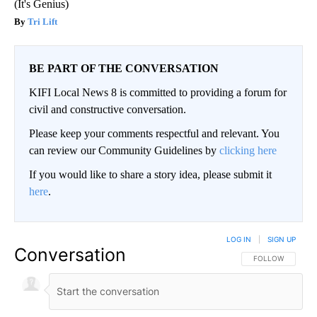
(It's Genius)
Tri Lift
BE PART OF THE CONVERSATION
KIFI Local News 8 is committed to providing a forum for
civil and constructive conversation.
Please keep your comments respectful and relevant. You
can review our Community Guidelines by
clicking here
If you would like to share a story idea, please submit it
here
.
LOG IN
|
SIGN UP
Conversation
FOLLOW THIS CO
FOLLOW