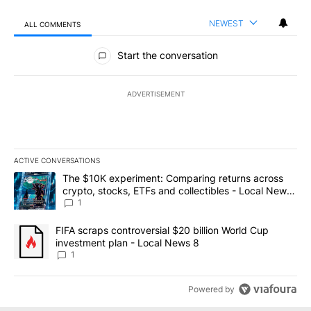
NEWEST
ALL COMMENTS
All Comments
Start the conversation
ADVERTISEMENT
ACTIVE CONVERSATIONS
The following is a list of the most commented articles in the last 7
A trending article titled "The $10K experiment: Comparing return
The $10K experiment: Comparing returns across
crypto, stocks, ETFs and collectibles - Local News
8
1
A trending article titled "FIFA scraps controversial $20 billion 
FIFA scraps controversial $20 billion World Cup
investment plan - Local News 8
1
Powered by