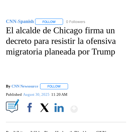
CNN-Spanish
0 Followers
FOLLOW
FOLLOW "CNN-SPANISH" TO RECEIVE NOTIFICA
El alcalde de Chicago firma un
decreto para resistir la ofensiva
migratoria planeada por Trump
By
CNN Newsource
FOLLOW
FOLLOW "" TO RECEIVE NOTIFICATIONS ABOU
Published
August 30, 2025
11:20 AM
Show More
Facebook
X
LinkedIn