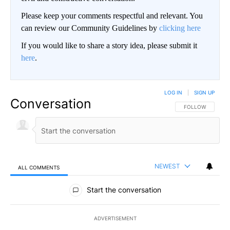
Please keep your comments respectful and relevant. You
can review our Community Guidelines by
clicking here
If you would like to share a story idea, please submit it
here
.
LOG IN
|
SIGN UP
Conversation
FOLLOW THIS CO
FOLLOW
NEWEST
ALL COMMENTS
All Comments
Start the conversation
ADVERTISEMENT