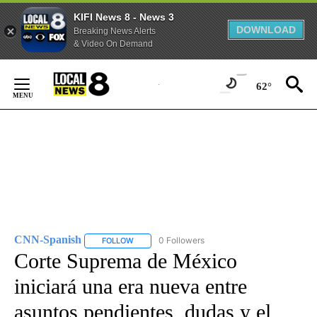
KIFI News 8 - News 3
DOWNLOAD
Breaking News Alerts
& Video On Demand
Skip
to
62°
Content
CNN-Spanish
0 Followers
FOLLOW
FOLLOW "CNN-SPANISH" TO RECEIVE NOTIFICA
Corte Suprema de México
iniciará una era nueva entre
asuntos pendientes, dudas y el