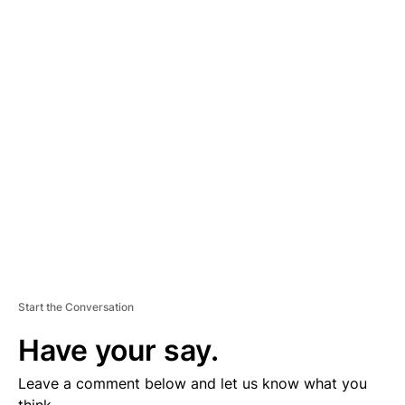
A
D
V
E
R
TI
S
E
M
E
N
T
Start the Conversation
Have your say.
Leave a comment below and let us know what you
think.