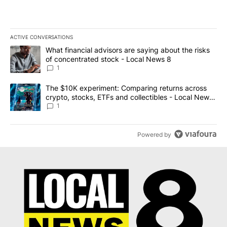
ACTIVE CONVERSATIONS
The following is a list of the most commented articles in the last 7
A trending article titled "What financial advisors are saying abo
What financial advisors are saying about the risks
of concentrated stock - Local News 8
1
A trending article titled "The $10K experiment: Comparing return
The $10K experiment: Comparing returns across
crypto, stocks, ETFs and collectibles - Local News
8
1
Powered by