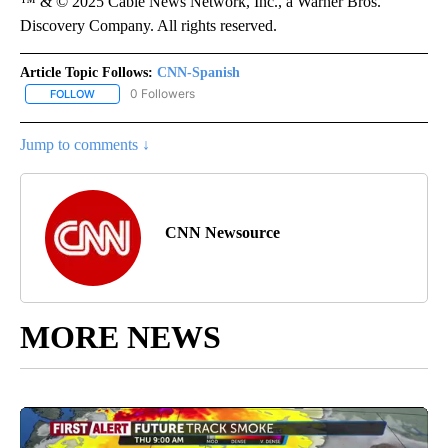
™ & © 2025 Cable News Network, Inc., a Warner Bros.
Discovery Company. All rights reserved.
Article Topic Follows:
CNN-Spanish
0 Followers
FOLLOW
FOLLOW "CNN-SPANISH" TO RECEIVE NOTIFICATIONS ABOUT NEW
Jump to comments ↓
CNN Newsource
MORE NEWS