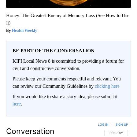
Honey: The Greatest Enemy of Memory Loss (See How to Use
It)
Health Weekly
BE PART OF THE CONVERSATION
KIFI Local News 8 is committed to providing a forum for
civil and constructive conversation.
Please keep your comments respectful and relevant. You
can review our Community Guidelines by
clicking here
If you would like to share a story idea, please submit it
here
.
LOG IN
|
SIGN UP
Conversation
FOLLOW THIS CO
FOLLOW