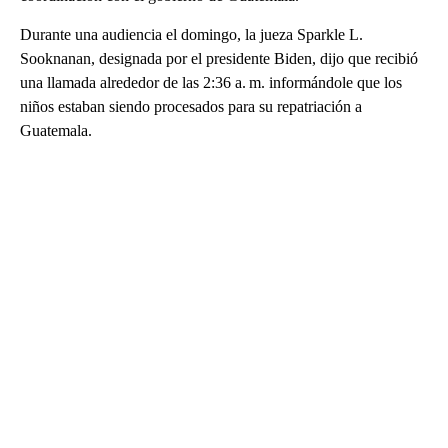
Durante una audiencia el domingo, la jueza Sparkle L.
Sooknanan, designada por el presidente Biden, dijo que recibió
una llamada alrededor de las 2:36 a. m. informándole que los
niños estaban siendo procesados para su repatriación a
Guatemala.
A
D
V
E
R
TI
S
E
M
E
N
T