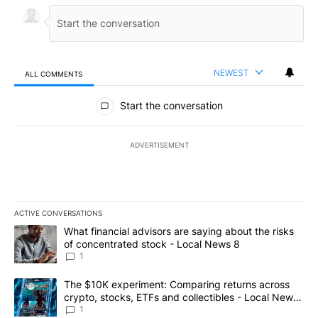
NEWEST
ALL COMMENTS
All Comments
Start the conversation
ADVERTISEMENT
ACTIVE CONVERSATIONS
The following is a list of the most commented articles in the last 7
A trending article titled "What financial advisors are saying abo
What financial advisors are saying about the risks
of concentrated stock - Local News 8
1
A trending article titled "The $10K experiment: Comparing return
The $10K experiment: Comparing returns across
crypto, stocks, ETFs and collectibles - Local News
8
1