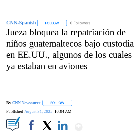
CNN-Spanish
0 Followers
FOLLOW
FOLLOW "CNN-SPANISH" TO RECEIVE NOTIFICA
Jueza bloquea la repatriación de
niños guatemaltecos bajo custodia
en EE.UU., algunos de los cuales
ya estaban en aviones
By
CNN Newsource
FOLLOW
FOLLOW "" TO RECEIVE NOTIFICATIONS ABOU
Published
August 31, 2025
10:04 AM
Show More
Facebook
X
LinkedIn