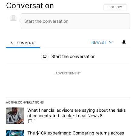
Conversation
FOLLOW THIS CO
FOLLOW
NEWEST
ALL COMMENTS
All Comments
Start the conversation
ADVERTISEMENT
ACTIVE CONVERSATIONS
The following is a list of the most commented articles in the last 7
A trending article titled "What financial advisors are saying abo
What financial advisors are saying about the risks
of concentrated stock - Local News 8
1
A trending article titled "The $10K experiment: Comparing return
The $10K experiment: Comparing returns across