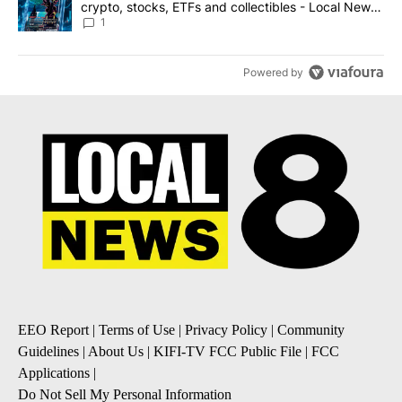
crypto, stocks, ETFs and collectibles - Local News
8
1
Powered by
EEO Report
|
Terms of Use
|
Privacy Policy
|
Community
Guidelines
|
About Us
|
KIFI-TV FCC Public File
|
FCC
Applications
|
Do Not Sell My Personal Information