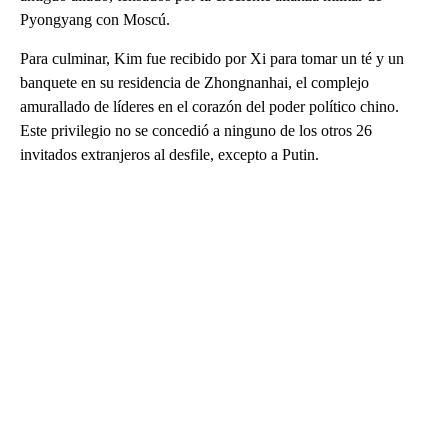
Pyongyang con Moscú.
Para culminar, Kim fue recibido por Xi para tomar un té y un
banquete en su residencia de Zhongnanhai, el complejo
amurallado de líderes en el corazón del poder político chino.
Este privilegio no se concedió a ninguno de los otros 26
invitados extranjeros al desfile, excepto a Putin.
A
D
V
E
R
TI
S
E
M
E
N
T