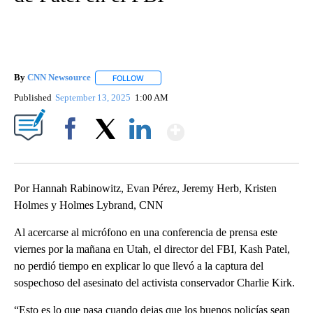
By
CNN Newsource
FOLLOW
FOLLOW "" TO RECEIVE NOTIFICATIONS ABOU
Published
September 13, 2025
1:00 AM
Show More
Facebook
X
LinkedIn
Por Hannah Rabinowitz, Evan Pérez, Jeremy Herb, Kristen
Holmes y Holmes Lybrand, CNN
Al acercarse al micrófono en una conferencia de prensa este
viernes por la mañana en Utah, el director del FBI, Kash Patel,
no perdió tiempo en explicar lo que llevó a la captura del
sospechoso del asesinato del activista conservador Charlie Kirk.
“Esto es lo que pasa cuando dejas que los buenos policías sean