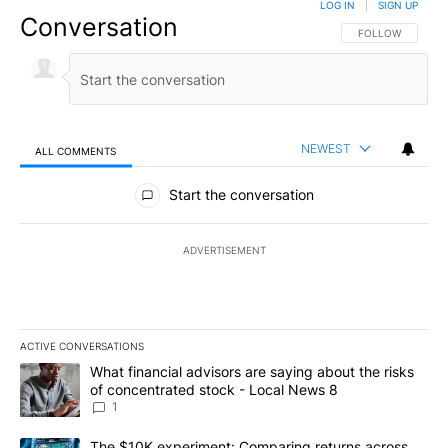
LOG IN
|
SIGN UP
Conversation
FOLLOW THIS CO
FOLLOW
NEWEST
ALL COMMENTS
All Comments
Start the conversation
ADVERTISEMENT
ACTIVE CONVERSATIONS
The following is a list of the most commented articles in the last 7
A trending article titled "What financial advisors are saying abo
What financial advisors are saying about the risks
of concentrated stock - Local News 8
1
A trending article titled "The $10K experiment: Comparing return
The $10K experiment: Comparing returns across