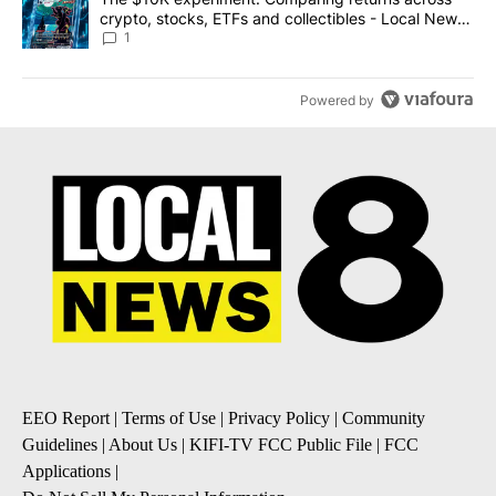
crypto, stocks, ETFs and collectibles - Local News
8
1
Powered by
EEO Report
|
Terms of Use
|
Privacy Policy
|
Community
Guidelines
|
About Us
|
KIFI-TV FCC Public File
|
FCC
Applications
|