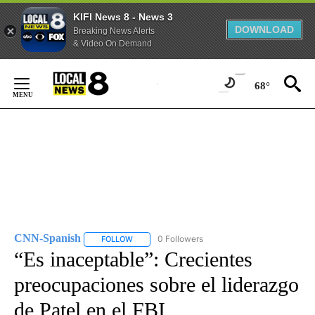
KIFI News 8 - News 3
DOWNLOAD
Breaking News Alerts
& Video On Demand
Skip
to
68°
Content
CNN-Spanish
0 Followers
FOLLOW
FOLLOW "CNN-SPANISH" TO RECEIVE NOTIFICA
“Es inaceptable”: Crecientes
preocupaciones sobre el liderazgo
de Patel en el FBI