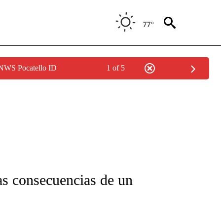
77°
 NWS Pocatello ID
1 of 5
FICATIONS ABOUT NEW PAGES ON "CNN-SPANISH".
as consecuencias de un