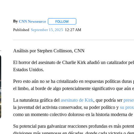
By
CNN Newsource
FOLLOW
FOLLOW "" TO RECEIVE NOTIFICATIONS 
Published
September 15, 2025
12:27 AM
Análisis por Stephen Collinson, CNN
El horror del asesinato de Charlie Kirk añadió un catalizador pel
Estados Unidos.
Pero esto aún no se ha cristalizado en respuestas políticas duras
el limbo, al borde de algo potencialmente significativo que aún es
La naturaleza gráfica del
asesinato de Kirk
, que podría ser
prese
la juventud del activista conservador, su poder político y
su pro
como un momento colectivo doloroso en la historia moderna de
Su potencial para galvanizar reacciones profundas es más poten
divisiones más venenosas en décadas, donde cada victoria o derro