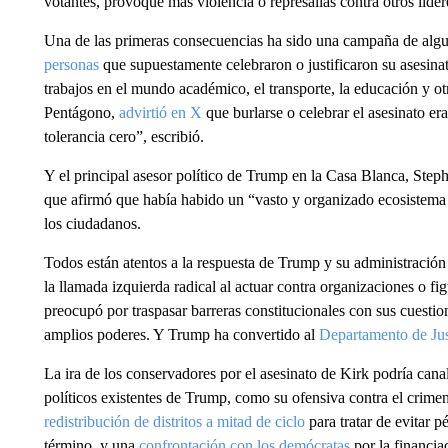
votantes, provoque más violencia o represalias contra otros líder
Una de las primeras consecuencias ha sido una campaña de alg
personas
que supuestamente celebraron o justificaron su asesinat
trabajos en el mundo académico, el transporte, la educación y otr
Pentágono,
advirtió en X
que burlarse o celebrar el asesinato era
tolerancia cero”, escribió.
Y el principal asesor político de Trump en la Casa Blanca, Steph
que afirmó que había habido un “vasto y organizado ecosistema d
los ciudadanos.
Todos están atentos a la respuesta de Trump y su administración 
la llamada izquierda radical al actuar contra organizaciones o fi
preocupó por traspasar barreras constitucionales con sus cuesti
amplios poderes. Y Trump ha convertido al
Departamento de Jus
La ira de los conservadores por el asesinato de Kirk podría cana
políticos existentes de Trump, como su ofensiva contra el crime
redistribución de distritos a mitad de ciclo
para tratar de evitar p
término, y una
confrontación con los demócratas
por la financia