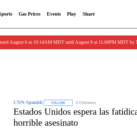
Sports
Gas Prices
Events
Play
Share
ssued August 6 at 10:14AM MDT until August 8 at 11:00PM MDT by
CNN-Spanish
0 Followers
FOLLOW
FOLLOW "CNN-SPANISH" TO RECEIVE NOTI
Estados Unidos espera las fatídic
horrible asesinato