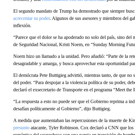
El segundo mandato de Trump ha demostrado que siempre busca 
acrecentar su poder
. Algunos de sus asesores y miembros del ga
inflexión.
“Parece que el dolor se ha apoderado no solo del país, sino del
de Seguridad Nacional, Kristi Noem, en “Sunday Morning Futu
Noem hizo un llamado a la unidad. Pero añadió: “Parte de la retó
desagradable y amarga, y busca aprovechar esta oportunidad par
El demócrata Pete Buttigieg advirtió, mientras tanto, de que no s
del poder. “Para despojar a la violencia política de su poder, de
declaró el exsecretario de Transporte en el programa “Meet the
“La respuesta a esto no puede ser que el Gobierno reprima a ind
desafían políticamente al Gobierno”, dijo Buttigieg.
A medida que aumentaban las repercusiones de la muerte de Kirk
presunto
atacante, Tyler Robinson. Cox declaró a CNN que los i
romántica del sospechoso con una pareja en transición de hombr