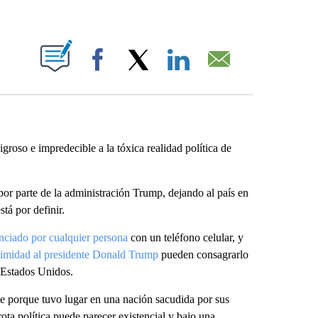
ABOUT NEW PAGES ON "".
Facebook
X
LinkedIn
Email
igroso e impredecible a la tóxica realidad política de
 por parte de la administración Trump, dejando al país en
tá por definir.
nciado por cualquier persona
con un teléfono celular, y
ximidad al presidente Donald Trump
pueden consagrarlo
 Estados Unidos.
te porque tuvo lugar en una nación sacudida por sus
ta política puede parecer existencial y bajo una