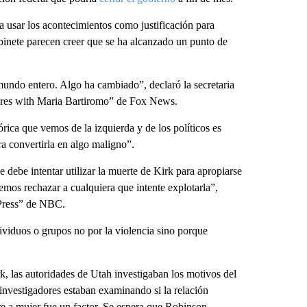
usar los acontecimientos como justificación para
binete parecen creer que se ha alcanzado un punto de
 mundo entero. Algo ha cambiado”, declaró la secretaria
res with Maria Bartiromo” de Fox News.
rica que vemos de la izquierda y de los políticos es
a convertirla en algo maligno”.
e debe intentar utilizar la muerte de Kirk para apropiarse
bemos rechazar a cualquiera que intente explotarla”,
 Press” de NBC.
ividuos o grupos no por la violencia sino porque
, las autoridades de Utah investigaban los motivos del
nvestigadores estaban examinando si la relación
e a mujer fue un factor. Se espera que Robinson