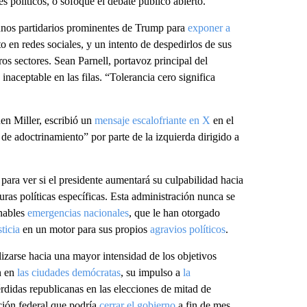
es políticos, o sofoque el debate público abierto.
unos partidarios prominentes de Trump para
exponer a
o en redes sociales, y un intento de despedirlos de sus
os sectores. Sean Parnell, portavoz principal del
 inaceptable en las filas. “Tolerancia cero significa
en Miller, escribió un
mensaje escalofriante en X
en el
e adoctrinamiento” por parte de la izquierda dirigido a
para ver si el presidente aumentará su culpabilidad hacia
guras políticas específicas. Esta administración nunca se
onables
emergencias nacionales
, que le han otorgado
ticia
en un motor para sus propios
agravios políticos
.
lizarse hacia una mayor intensidad de los objetivos
n en
las ciudades demócratas
, su impulso a
la
érdidas republicanas en las elecciones de mitad de
ción federal que podría
cerrar el gobierno
a fin de mes.