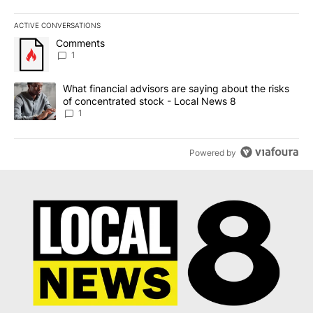
ACTIVE CONVERSATIONS
The following is a list of the most commented articles in the last 7
A trending article titled "Comments" with 1 comment.
Comments
1
A trending article titled "What financial advisors are saying abo
What financial advisors are saying about the risks
of concentrated stock - Local News 8
1
Powered by