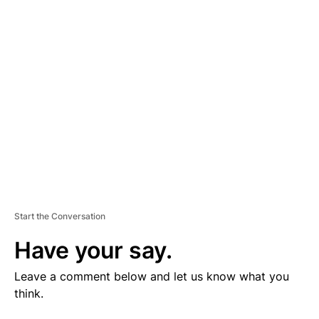
V
E
R
TI
S
E
M
E
N
T
Start the Conversation
Have your say.
Leave a comment below and let us know what you
think.