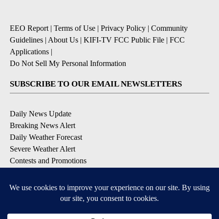
EEO Report
|
Terms of Use
|
Privacy Policy
|
Community
Guidelines
|
About Us
|
KIFI-TV FCC Public File
|
FCC
Applications
|
Do Not Sell My Personal Information
SUBSCRIBE TO OUR EMAIL NEWSLETTERS
Daily News Update
Breaking News Alert
Daily Weather Forecast
Severe Weather Alert
Contests and Promotions
DOWNLOAD OUR APPS
Available for iOS and Android