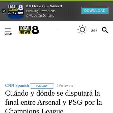
KIFI News 8 - News 3
DOWNLOAD
Breaking News Alerts
& Video On Demand
Skip
to
86°
Content
CNN-Spanish
0 Followers
FOLLOW
FOLLOW "CNN-SPANISH" TO RECEIVE NOTIFICA
Cuándo y dónde se disputará la
final entre Arsenal y PSG por la
Champions League