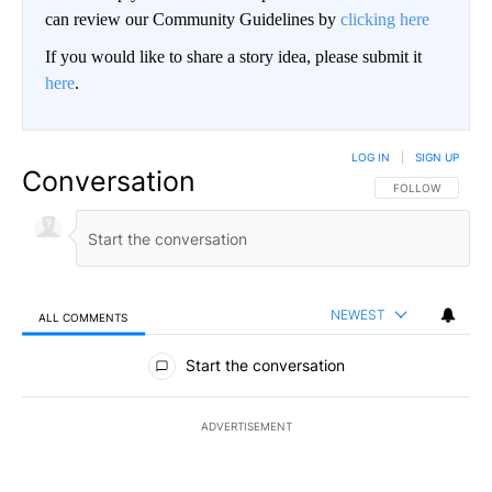
can review our Community Guidelines by
clicking here
If you would like to share a story idea, please submit it
here
.
LOG IN
|
SIGN UP
Conversation
FOLLOW THIS CO
FOLLOW
NEWEST
ALL COMMENTS
All Comments
Start the conversation
ADVERTISEMENT