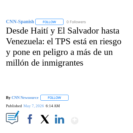
CNN-Spanish
0 Followers
FOLLOW
FOLLOW "CNN-SPANISH" TO RECEIVE NOTIFICA
Desde Haití y El Salvador hasta
Venezuela: el TPS está en riesgo
y pone en peligro a más de un
millón de inmigrantes
By
CNN Newsource
FOLLOW
FOLLOW "" TO RECEIVE NOTIFICATIONS ABOU
Published
May 7, 2026
6:14 AM
Show More
Facebook
X
LinkedIn