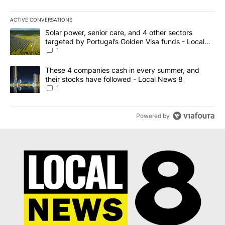
ACTIVE CONVERSATIONS
The following is a list of the most commented articles in the last 7
A trending article titled "Solar power, senior care, and 4 other 
Solar power, senior care, and 4 other sectors
targeted by Portugal’s Golden Visa funds - Local
News 8
1
A trending article titled "These 4 companies cash in every summe
These 4 companies cash in every summer, and
their stocks have followed - Local News 8
1
Powered by