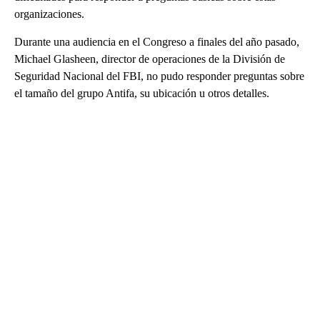
organizaciones.
Durante una audiencia en el Congreso a finales del año pasado,
Michael Glasheen, director de operaciones de la División de
Seguridad Nacional del FBI, no pudo responder preguntas sobre
el tamaño del grupo Antifa, su ubicación u otros detalles.
A
D
V
E
R
TI
S
E
M
E
N
T