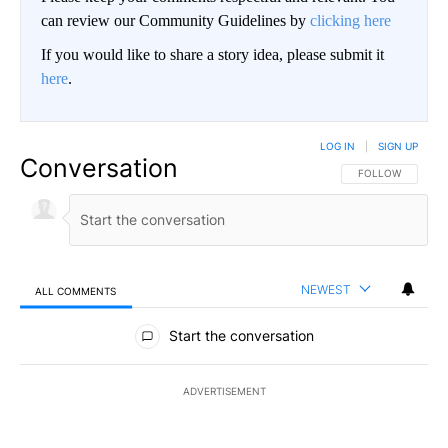
can review our Community Guidelines by
clicking here
If you would like to share a story idea, please submit it
here
.
LOG IN
|
SIGN UP
Conversation
FOLLOW THIS CO
FOLLOW
NEWEST
ALL COMMENTS
All Comments
Start the conversation
ADVERTISEMENT