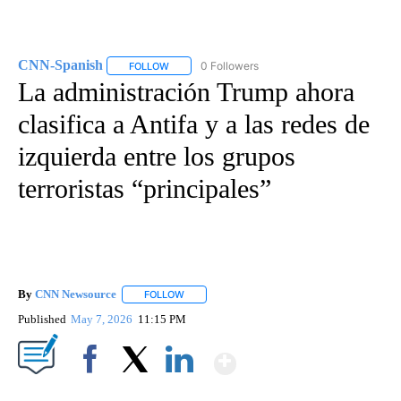
CNN-Spanish
0 Followers
FOLLOW
FOLLOW "CNN-SPANISH" TO RECEIVE NOTIFICA
La administración Trump ahora
clasifica a Antifa y a las redes de
izquierda entre los grupos
terroristas “principales”
By
CNN Newsource
FOLLOW
FOLLOW "" TO RECEIVE NOTIFICATIONS ABOU
Published
May 7, 2026
11:15 PM
Show More
Facebook
X
LinkedIn