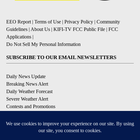
EEO Report
|
Terms of Use
|
Privacy Policy
|
Community
Guidelines
|
About Us
|
KIFI-TV FCC Public File
|
FCC
Applications
|
Do Not Sell My Personal Information
SUBSCRIBE TO OUR EMAIL NEWSLETTERS
Daily News Update
Breaking News Alert
Daily Weather Forecast
Severe Weather Alert
Contests and Promotions
DOWNLOAD OUR APPS
Available for iOS and Android