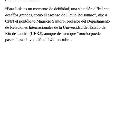
“Para Lula es un momento de debilidad, una situación difícil con
desafíos grandes, como el ascenso de Flavio Bolsonaro”, dijo a
CNN el politólogo Maurício Santoro, profesor del Departamento
de Relaciones Internacionales de la Universidad del Estado de
Río de Janeiro (UERJ), aunque destacó que “mucho puede
pasar” hasta la votación del 4 de octubre.
A
D
V
E
R
TI
S
E
M
E
N
T