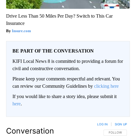
Drive Less Than 50 Miles Per Day? Switch to This Car
Insurance
Insure.com
BE PART OF THE CONVERSATION
KIFI Local News 8 is committed to providing a forum for
civil and constructive conversation.
Please keep your comments respectful and relevant. You
can review our Community Guidelines by
clicking here
If you would like to share a story idea, please submit it
here
.
LOG IN
|
SIGN UP
Conversation
FOLLOW THIS CO
FOLLOW