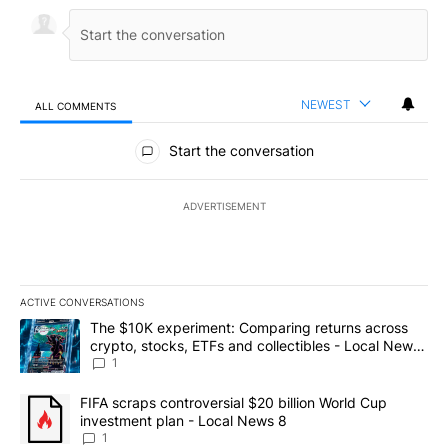
NEWEST
ALL COMMENTS
All Comments
Start the conversation
ADVERTISEMENT
ACTIVE CONVERSATIONS
The following is a list of the most commented articles in the last 7
A trending article titled "The $10K experiment: Comparing return
The $10K experiment: Comparing returns across
crypto, stocks, ETFs and collectibles - Local News
8
1
A trending article titled "FIFA scraps controversial $20 billion 
FIFA scraps controversial $20 billion World Cup
investment plan - Local News 8
1