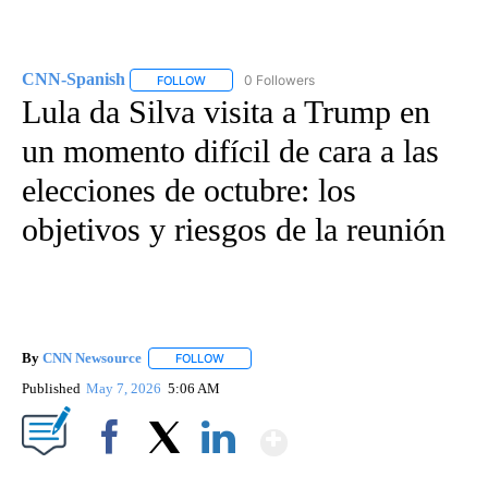
CNN-Spanish
0 Followers
FOLLOW
FOLLOW "CNN-SPANISH" TO RECEIVE NOTIFICA
Lula da Silva visita a Trump en
un momento difícil de cara a las
elecciones de octubre: los
objetivos y riesgos de la reunión
By
CNN Newsource
FOLLOW
FOLLOW "" TO RECEIVE NOTIFICATIONS ABOU
Published
May 7, 2026
5:06 AM
Show More
Facebook
X
LinkedIn