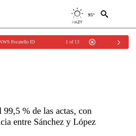
95°
 NWS Pocatello ID
1 of 13
FICATIONS ABOUT NEW PAGES ON "CNN-SPANISH".
 99,5 % de las actas, con
cia entre Sánchez y López