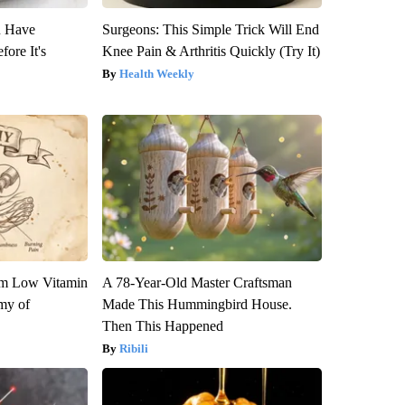
u Have
Surgeons: This Simple Trick Will End
fore It's
Knee Pain & Arthritis Quickly (Try It)
Health Weekly
om Low Vitamin
A 78-Year-Old Master Craftsman
my of
Made This Hummingbird House.
Then This Happened
Ribili