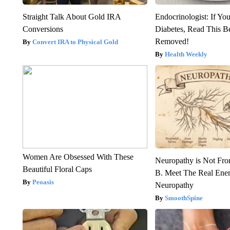
Straight Talk About Gold IRA
Endocrinologist: If Yo
Conversions
Diabetes, Read This Be
Removed!
Convert IRA to Physical Gold
Health Weekly
Women Are Obsessed With These
Neuropathy is Not Fr
Beautiful Floral Caps
B. Meet The Real Ene
Peoasis
Neuropathy
SmoothSpine