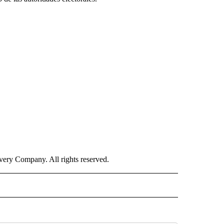
ry Company. All rights reserved.
ISH" TO RECEIVE NOTIFICATIONS ABOUT NEW PAGES ON "CNN-SPANISH".