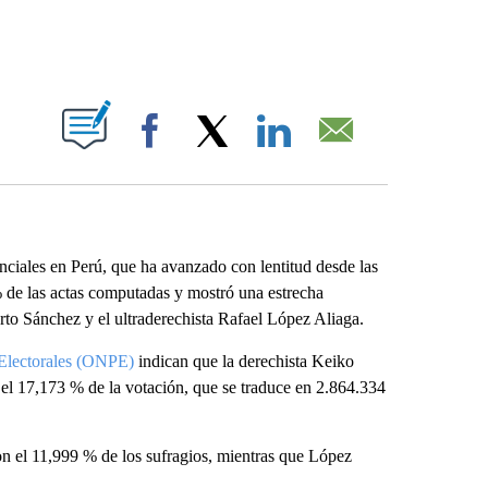
ABOUT NEW PAGES ON "".
Facebook
X
LinkedIn
Email
enciales en Perú, que ha avanzado con lentitud desde las
% de las actas computadas y mostró una estrecha
berto Sánchez y el ultraderechista Rafael López Aliaga.
 Electorales (ONPE)
indican que la derechista Keiko
 el 17,173 % de la votación, que se traduce en 2.864.334
on el 11,999 % de los sufragios, mientras que López