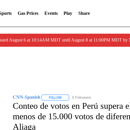
Sports
Gas Prices
Events
Play
Share
ssued August 6 at 10:14AM MDT until August 8 at 11:00PM MDT by
CNN-Spanish
0 Followers
FOLLOW
FOLLOW "CNN-SPANISH" TO RECEIVE NOTI
Conteo de votos en Perú supera el
menos de 15.000 votos de diferen
Aliaga