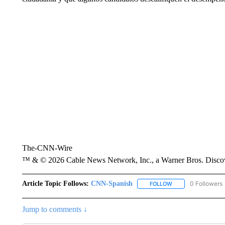
The-CNN-Wire
™ & © 2026 Cable News Network, Inc., a Warner Bros. Discove
Article Topic Follows:
CNN-Spanish
0 Followers
FOLLOW
FOLLOW "CNN-SPAN
Jump to comments ↓