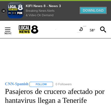
KIFI News 8 - News 3
DOWNLOAD
Breaking News Alerts
& Video On Demand
Skip
to
58°
Content
CNN-Spanish
0 Followers
FOLLOW
FOLLOW "CNN-SPANISH" TO RECEIVE NOTIFICA
Pasajeros de crucero afectado por
hantavirus llegan a Tenerife