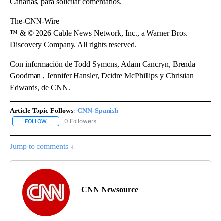
Canarias, para solicitar comentarios.
The-CNN-Wire
™ & © 2026 Cable News Network, Inc., a Warner Bros.
Discovery Company. All rights reserved.
Con información de Todd Symons, Adam Cancryn, Brenda
Goodman , Jennifer Hansler, Deidre McPhillips y Christian
Edwards, de CNN.
Article Topic Follows:
CNN-Spanish
0 Followers
FOLLOW
FOLLOW "CNN-SPANISH" TO RECEIVE NOTIFICATIONS ABOUT NEW
Jump to comments ↓
CNN Newsource