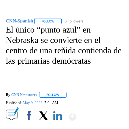
CNN-Spanish
0 Followers
FOLLOW
FOLLOW "CNN-SPANISH" TO RECEIVE NOTIFICA
El único “punto azul” en
Nebraska se convierte en el
centro de una reñida contienda de
las primarias demócratas
By
CNN Newsource
FOLLOW
FOLLOW "" TO RECEIVE NOTIFICATIONS ABOU
Published
May 9, 2026
7:04 AM
Show More
Facebook
X
LinkedIn