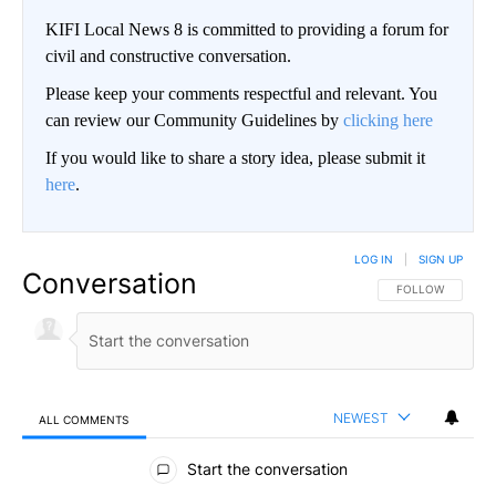
KIFI Local News 8 is committed to providing a forum for
civil and constructive conversation.
Please keep your comments respectful and relevant. You
can review our Community Guidelines by
clicking here
If you would like to share a story idea, please submit it
here
.
LOG IN
|
SIGN UP
Conversation
FOLLOW THIS CO
FOLLOW
NEWEST
ALL COMMENTS
All Comments
Start the conversation