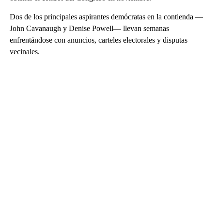
Dos de los principales aspirantes demócratas en la contienda —
John Cavanaugh y Denise Powell— llevan semanas
enfrentándose con anuncios, carteles electorales y disputas
vecinales.
A
D
V
E
R
TI
S
E
M
E
N
T