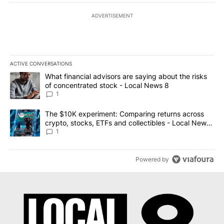
ADVERTISEMENT
ACTIVE CONVERSATIONS
The following is a list of the most commented articles in the last 7
A trending article titled "What financial advisors are saying abo
What financial advisors are saying about the risks
of concentrated stock - Local News 8
1
A trending article titled "The $10K experiment: Comparing return
The $10K experiment: Comparing returns across
crypto, stocks, ETFs and collectibles - Local News
8
1
Powered by