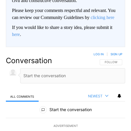
civil and constructive conversation.
Please keep your comments respectful and relevant. You
can review our Community Guidelines by
clicking here
If you would like to share a story idea, please submit it
here
.
LOG IN
|
SIGN UP
Conversation
FOLLOW THIS CO
FOLLOW
NEWEST
ALL COMMENTS
All Comments
Start the conversation
ADVERTISEMENT