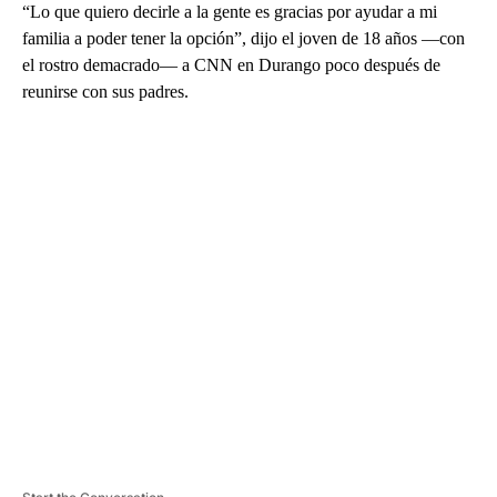
“Lo que quiero decirle a la gente es gracias por ayudar a mi
familia a poder tener la opción”, dijo el joven de 18 años —con
el rostro demacrado— a CNN en Durango poco después de
reunirse con sus padres.
A
D
V
E
R
TI
S
E
M
E
N
T