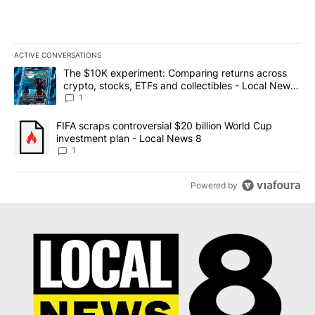
ACTIVE CONVERSATIONS
The following is a list of the most commented articles in the last 7
A trending article titled "The $10K experiment: Comparing return
The $10K experiment: Comparing returns across
crypto, stocks, ETFs and collectibles - Local News
8
1
A trending article titled "FIFA scraps controversial $20 billion 
FIFA scraps controversial $20 billion World Cup
investment plan - Local News 8
1
Powered by