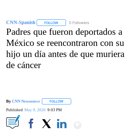
CNN-Spanish
0 Followers
FOLLOW
FOLLOW "CNN-SPANISH" TO RECEIVE NOTIFICA
Padres que fueron deportados a
México se reencontraron con su
hijo un día antes de que muriera
de cáncer
By
CNN Newsource
FOLLOW
FOLLOW "" TO RECEIVE NOTIFICATIONS ABOU
Published
May 9, 2026
9:03 PM
Show More
Facebook
X
LinkedIn