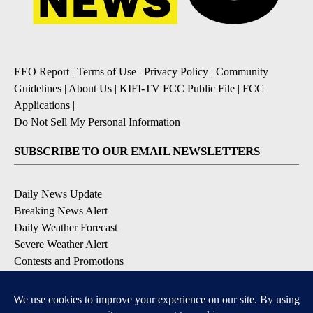
EEO Report
|
Terms of Use
|
Privacy Policy
|
Community
Guidelines
|
About Us
|
KIFI-TV FCC Public File
|
FCC
Applications
|
Do Not Sell My Personal Information
SUBSCRIBE TO OUR EMAIL NEWSLETTERS
Daily News Update
Breaking News Alert
Daily Weather Forecast
Severe Weather Alert
Contests and Promotions
DOWNLOAD OUR APPS