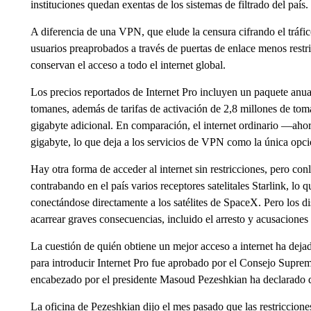
instituciones quedan exentas de los sistemas de filtrado del país.
A diferencia de una VPN, que elude la censura cifrando el tráfic
usuarios preaprobados a través de puertas de enlace menos restr
conservan el acceso a todo el internet global.
Los precios reportados de Internet Pro incluyen un paquete anua
tomanes, además de tarifas de activación de 2,8 millones de t
gigabyte adicional. En comparación, el internet ordinario —aho
gigabyte, lo que deja a los servicios de VPN como la única opc
Hay otra forma de acceder al internet sin restricciones, pero con
contrabando en el país varios receptores satelitales Starlink, lo q
conectándose directamente a los satélites de SpaceX. Pero los di
acarrear graves consecuencias, incluido el arresto y acusaciones
La cuestión de quién obtiene un mejor acceso a internet ha dejad
para introducir Internet Pro fue aprobado por el Consejo Supre
encabezado por el presidente Masoud Pezeshkian ha declarado q
La oficina de Pezeshkian dijo el mes pasado que las restricciones 