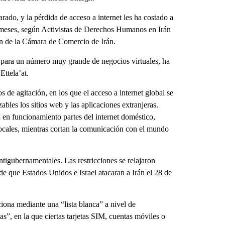
ado, y la pérdida de acceso a internet les ha costado a
s meses, según Activistas de Derechos Humanos en Irán
ón de la Cámara de Comercio de Irán.
to para un número muy grande de negocios virtuales, ha
Ettela’at.
s de agitación, en los que el acceso a internet global se
bles los sitios web y las aplicaciones extranjeras.
 en funcionamiento partes del internet doméstico,
locales, mientras cortan la comunicación con el mundo
tigubernamentales. Las restricciones se relajaron
e que Estados Unidos e Israel atacaran a Irán el 28 de
ciona mediante una “lista blanca” a nivel de
s”, en la que ciertas tarjetas SIM, cuentas móviles o