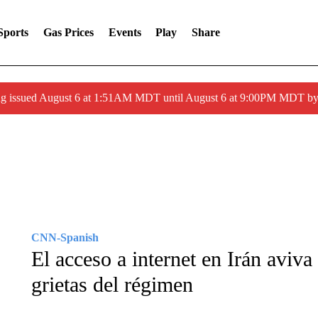
Sports
Gas Prices
Events
Play
Share
ng issued August 6 at 1:51AM MDT until August 6 at 9:00PM MDT 
CNN-Spanish
El acceso a internet en Irán aviva
grietas del régimen