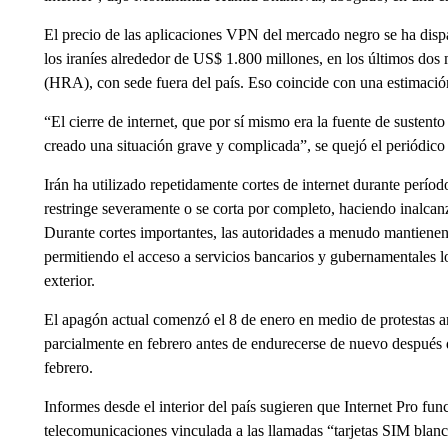
El precio de las aplicaciones VPN del mercado negro se ha dispar
los iraníes alrededor de US$ 1.800 millones, en los últimos do
(HRA), con sede fuera del país. Eso coincide con una estimaci
“El cierre de internet, que por sí mismo era la fuente de susten
creado una situación grave y complicada”, se quejó el periódico 
Irán ha utilizado repetidamente cortes de internet durante período
restringe severamente o se corta por completo, haciendo inalcanza
Durante cortes importantes, las autoridades a menudo mantienen
permitiendo el acceso a servicios bancarios y gubernamentales 
exterior.
El apagón actual comenzó el 8 de enero en medio de protestas an
parcialmente en febrero antes de endurecerse de nuevo después d
febrero.
Informes desde el interior del país sugieren que Internet Pro fun
telecomunicaciones vinculada a las llamadas “tarjetas SIM blanca