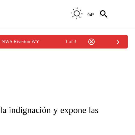
94°
by NWS Riverton WY
1 of 3
 la indignación y expone las