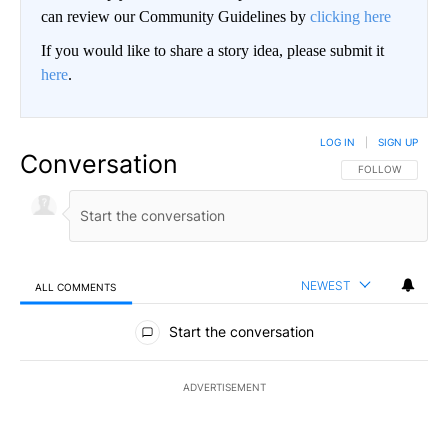
can review our Community Guidelines by
clicking here
If you would like to share a story idea, please submit it
here
.
LOG IN
|
SIGN UP
Conversation
FOLLOW THIS CO
FOLLOW
NEWEST
ALL COMMENTS
All Comments
Start the conversation
ADVERTISEMENT