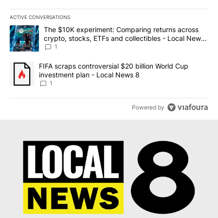
ACTIVE CONVERSATIONS
The following is a list of the most commented articles in the last 7
A trending article titled "The $10K experiment: Comparing return
The $10K experiment: Comparing returns across
crypto, stocks, ETFs and collectibles - Local News
8
1
A trending article titled "FIFA scraps controversial $20 billion 
FIFA scraps controversial $20 billion World Cup
investment plan - Local News 8
1
Powered by