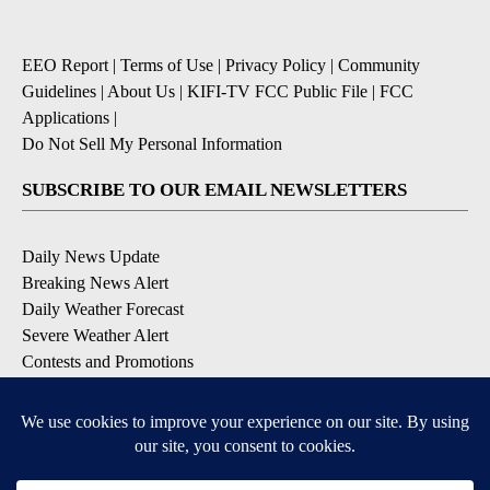
EEO Report
|
Terms of Use
|
Privacy Policy
|
Community
Guidelines
|
About Us
|
KIFI-TV FCC Public File
|
FCC
Applications
|
Do Not Sell My Personal Information
SUBSCRIBE TO OUR EMAIL NEWSLETTERS
Daily News Update
Breaking News Alert
Daily Weather Forecast
Severe Weather Alert
Contests and Promotions
DOWNLOAD OUR APPS
Available for iOS and Android