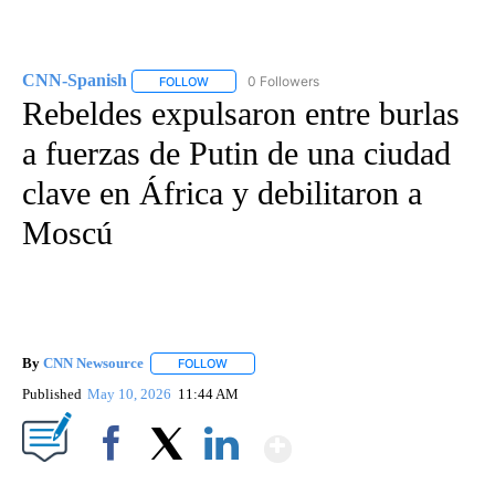
CNN-Spanish
0 Followers
FOLLOW
FOLLOW "CNN-SPANISH" TO RECEIVE NOTIFICA
Rebeldes expulsaron entre burlas
a fuerzas de Putin de una ciudad
clave en África y debilitaron a
Moscú
By
CNN Newsource
FOLLOW
FOLLOW "" TO RECEIVE NOTIFICATIONS ABOU
Published
May 10, 2026
11:44 AM
Show More
Facebook
X
LinkedIn