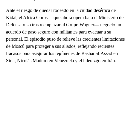
Ante el riesgo de quedar rodeado en la ciudad desértica de
Kidal, el Africa Corps —que ahora opera bajo el Ministerio de
Defensa ruso tras reemplazar al Grupo Wagner— negoció un
acuerdo de paso seguro con militantes para evacuar a su
personal. El episodio puso de relieve las crecientes limitaciones
de Moscú para proteger a sus aliados, reflejando recientes
fracasos para asegurar los regímenes de Bashar al-Assad en
Siria, Nicolás Maduro en Venezuela y el liderazgo en Irán.
A
D
V
E
R
TI
S
E
M
E
N
T