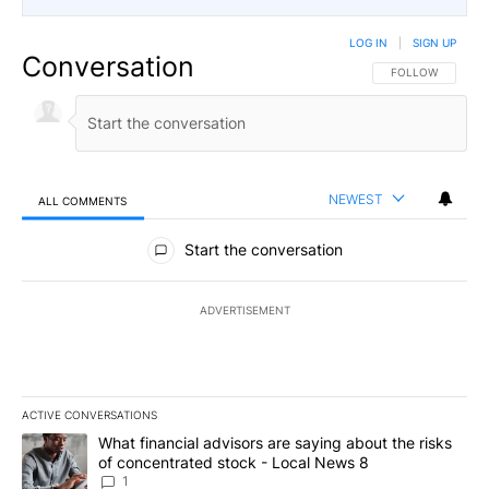
LOG IN
|
SIGN UP
Conversation
FOLLOW THIS CO
FOLLOW
NEWEST
ALL COMMENTS
All Comments
Start the conversation
ADVERTISEMENT
ACTIVE CONVERSATIONS
The following is a list of the most commented articles in the last 7
A trending article titled "What financial advisors are saying abo
What financial advisors are saying about the risks
of concentrated stock - Local News 8
1