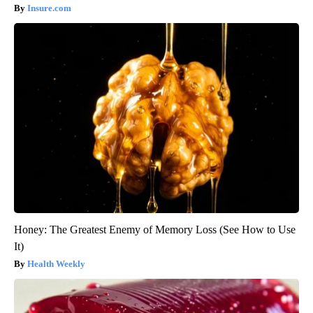
Insure.com
Honey: The Greatest Enemy of Memory Loss (See How to Use
It)
Health Weekly