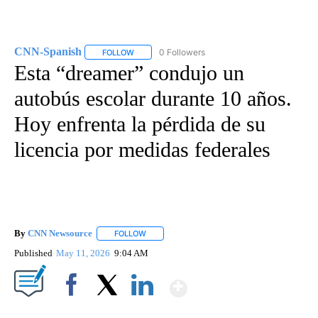
CNN-Spanish
0 Followers
FOLLOW
FOLLOW "CNN-SPANISH" TO RECEIVE NOTIFICA
Esta “dreamer” condujo un
autobús escolar durante 10 años.
Hoy enfrenta la pérdida de su
licencia por medidas federales
By
CNN Newsource
FOLLOW
FOLLOW "" TO RECEIVE NOTIFICATIONS ABOU
Published
May 11, 2026
9:04 AM
Show More
Facebook
X
LinkedIn