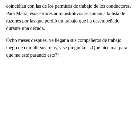
coincidían con las de los permisos de trabajo de los conductores.
Para María, esos errores administrativos se suman a la lista de
razones por las que perdió un trabajo que ha desempeñado
durante una década.
Ocho meses después, ve llegar a sus compañeros de trabajo
luego de cumplir sus rutas, y se pregunta: “¿Qué hice mal para
que me esté pasando esto?”.
A
D
V
E
R
TI
S
E
M
E
N
T