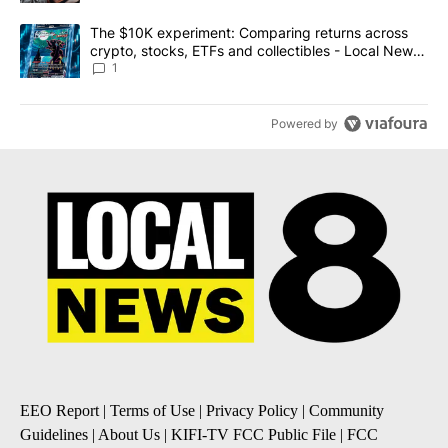
A trending article titled "The $10K experiment: Comparing return
The $10K experiment: Comparing returns across
crypto, stocks, ETFs and collectibles - Local News
8
1
Powered by
EEO Report
|
Terms of Use
|
Privacy Policy
|
Community
Guidelines
|
About Us
|
KIFI-TV FCC Public File
|
FCC