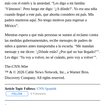
más con el estrés y la ansiedad. “Les digo a mi familia:
‘Vámonos’. Pero luego me digo: ‘¿A dónde?’. Yo era una niña
cuando llegué a este país, que ahorita considero mi país. Mis
padres murieron aquí. No tengo motivos para regresar a
México”.
Mientras espera a que más personas se sumen al reclamo contra
las medidas gubernamentales, recibe mensajes de padres de
niños a quienes antes transportaba a la escuela. “Me mandan
mensaje y me dicen: ‘¿Dónde estás? ¿Por qué no has llegado?’”.
Les digo: ‘Ya voy a volver, no sé cuándo, pero voy a volver’”.
The-CNN-Wire
™ & © 2026 Cable News Network, Inc., a Warner Bros.
Discovery Company. All rights reserved.
Article Topic Follows:
CNN-Spanish
0 Followers
FOLLOW
FOLLOW "CNN-SPANISH" TO RECEIVE NOTIFICATIONS ABOUT NEW