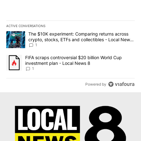
ACTIVE CONVERSATIONS
The following is a list of the most commented articles in the last 7
A trending article titled "The $10K experiment: Comparing return
The $10K experiment: Comparing returns across
crypto, stocks, ETFs and collectibles - Local News
8
1
A trending article titled "FIFA scraps controversial $20 billion 
FIFA scraps controversial $20 billion World Cup
investment plan - Local News 8
1
Powered by