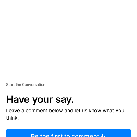
R
TI
S
E
M
E
N
T
Start the Conversation
Have your say.
Leave a comment below and let us know what you
think.
Be the first to comment