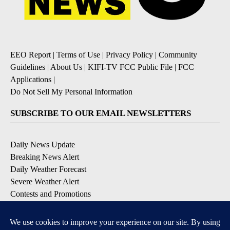
EEO Report
|
Terms of Use
|
Privacy Policy
|
Community
Guidelines
|
About Us
|
KIFI-TV FCC Public File
|
FCC
Applications
|
Do Not Sell My Personal Information
SUBSCRIBE TO OUR EMAIL NEWSLETTERS
Daily News Update
Breaking News Alert
Daily Weather Forecast
Severe Weather Alert
Contests and Promotions
DOWNLOAD OUR APPS