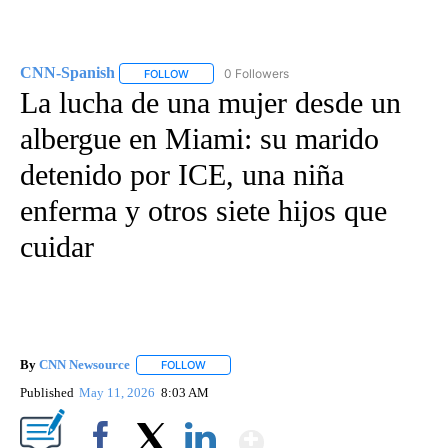
CNN-Spanish
0 Followers
FOLLOW
FOLLOW "CNN-SPANISH" TO RECEIVE NOTIFICA
La lucha de una mujer desde un
albergue en Miami: su marido
detenido por ICE, una niña
enferma y otros siete hijos que
cuidar
By
CNN Newsource
FOLLOW
FOLLOW "" TO RECEIVE NOTIFICATIONS ABOU
Published
May 11, 2026
8:03 AM
Show More