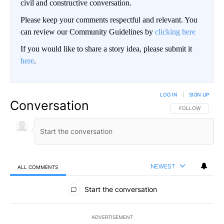
civil and constructive conversation.
Please keep your comments respectful and relevant. You
can review our Community Guidelines by
clicking here
If you would like to share a story idea, please submit it
here
.
LOG IN
|
SIGN UP
Conversation
FOLLOW THIS CO
FOLLOW
NEWEST
ALL COMMENTS
All Comments
Start the conversation
ADVERTISEMENT