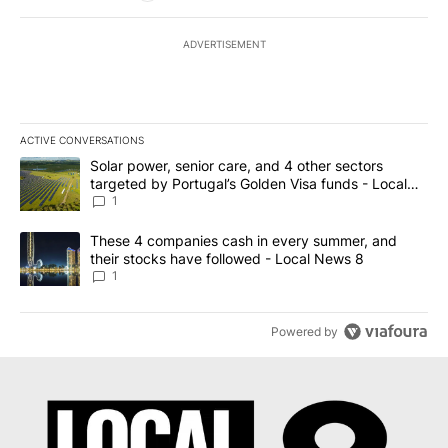
ADVERTISEMENT
ACTIVE CONVERSATIONS
The following is a list of the most commented articles in the last 7
A trending article titled "Solar power, senior care, and 4 other 
Solar power, senior care, and 4 other sectors
targeted by Portugal’s Golden Visa funds - Local
News 8
1
A trending article titled "These 4 companies cash in every summe
These 4 companies cash in every summer, and
their stocks have followed - Local News 8
1
Powered by