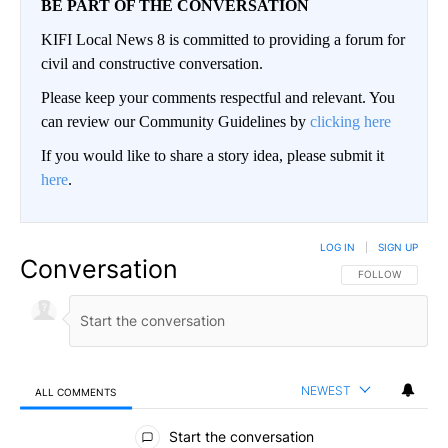
BE PART OF THE CONVERSATION
KIFI Local News 8 is committed to providing a forum for
civil and constructive conversation.
Please keep your comments respectful and relevant. You
can review our Community Guidelines by
clicking here
If you would like to share a story idea, please submit it
here
.
LOG IN
|
SIGN UP
Conversation
FOLLOW THIS CO
FOLLOW
NEWEST
ALL COMMENTS
All Comments
Start the conversation