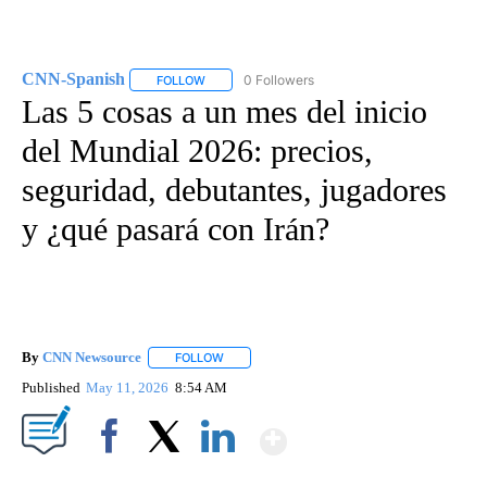
CNN-Spanish
0 Followers
FOLLOW
FOLLOW "CNN-SPANISH" TO RECEIVE NOTIFICA
Las 5 cosas a un mes del inicio
del Mundial 2026: precios,
seguridad, debutantes, jugadores
y ¿qué pasará con Irán?
By
CNN Newsource
FOLLOW
FOLLOW "" TO RECEIVE NOTIFICATIONS ABOU
Published
May 11, 2026
8:54 AM
Show More
Facebook
X
LinkedIn