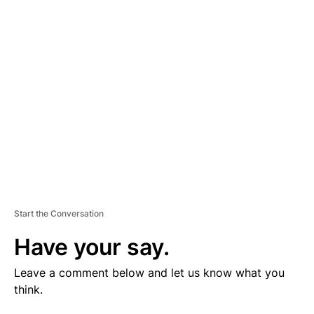
V
E
R
TI
S
E
M
E
N
T
Start the Conversation
Have your say.
Leave a comment below and let us know what you
think.