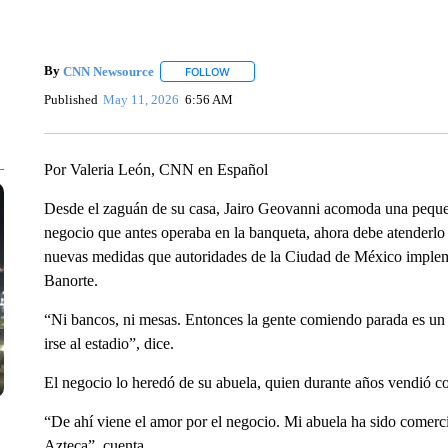
By
CNN Newsource
FOLLOW
FOLLOW "" TO RECEIVE NOTIFICATIONS 
Published
May 11, 2026
6:56 AM
Por Valeria León, CNN en Español
Desde el zaguán de su casa, Jairo Geovanni acomoda una pequeña
negocio que antes operaba en la banqueta, ahora debe atenderlo d
nuevas medidas que autoridades de la Ciudad de México impleme
Banorte.
“Ni bancos, ni mesas. Entonces la gente comiendo parada es un 
irse al estadio”, dice.
El negocio lo heredó de su abuela, quien durante años vendió c
“De ahí viene el amor por el negocio. Mi abuela ha sido comerc
Azteca”, cuenta.