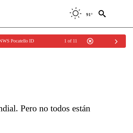
91°
 NWS Pocatello ID
1 of 11
FICATIONS ABOUT NEW PAGES ON "CNN-SPANISH".
dial. Pero no todos están