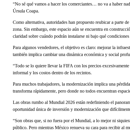
“No sé qué vamos a hacer los comerciantes… no va a haber nada 
Úrsula Coapa.
Como alternativa, autoridades han propuesto reubicar a parte d
zona. Sin embargo, este espacio aún se encuentra en construcci
claridad sobre cuándo podrán instalarse ni bajo qué condiciones
Para algunos vendedores, el objetivo es claro: mejorar la infraes
también implica cambiar una dinámica económica y social prof
“Todo se lo quiere llevar la FIFA con los precios excesivamente c
informal y los costos dentro de los recintos.
Para muchos trabajadores, la modernización implica una pérdida 
transforma rápidamente, pero donde no todos encuentran espaci
Las obras rumbo al Mundial 2026 están redefiniendo el panora
oportunidad única de inversión y modernización que difícilmente
“Son obras que, si no fuera por el Mundial, a lo mejor ni siquie
público. Pero mientras México renueva su cara para recibir al mu