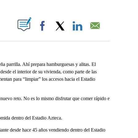
ABOUT NEW PAGES ON "".
Facebook
X
LinkedIn
Email
 parrilla. Ahí prepara hamburguesas y alitas. El
esde el interior de su vivienda, como parte de las
ntan para “limpiar” los accesos hacia el Estadio
nuevo reto. No es lo mismo disfrutar que comer rápido e
omida dentro del Estadio Azteca.
iante desde hace 45 años vendiendo dentro del Estadio