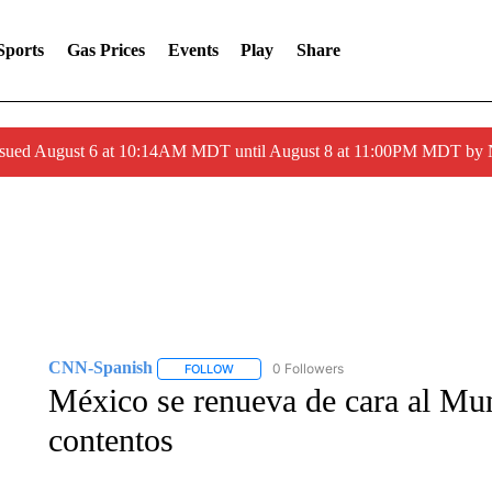
Sports
Gas Prices
Events
Play
Share
ssued August 6 at 10:14AM MDT until August 8 at 11:00PM MDT by
CNN-Spanish
0 Followers
FOLLOW
FOLLOW "CNN-SPANISH" TO RECEIVE NOTI
México se renueva de cara al Mun
contentos