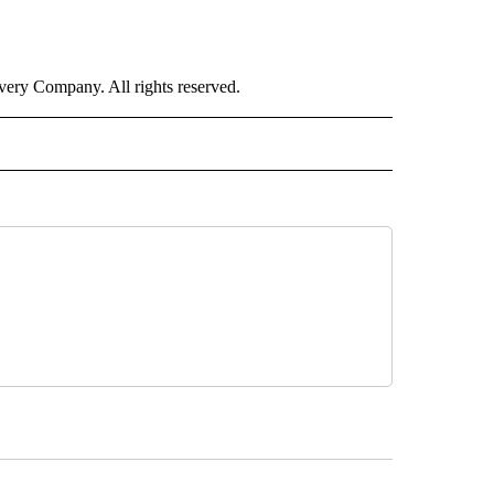
ry Company. All rights reserved.
ISH" TO RECEIVE NOTIFICATIONS ABOUT NEW PAGES ON "CNN-SPANISH".