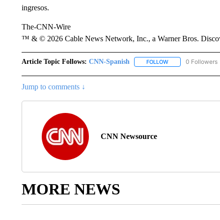
ingresos.
The-CNN-Wire
™ & © 2026 Cable News Network, Inc., a Warner Bros. Discove
Article Topic Follows:
CNN-Spanish
0 Followers
FOLLOW
FOLLOW "CNN-SPAN
Jump to comments ↓
CNN Newsource
MORE NEWS