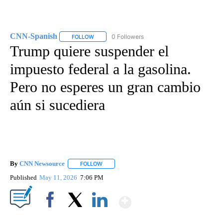
CNN-Spanish
0 Followers
FOLLOW
FOLLOW "CNN-SPANISH" TO RECEIVE NOTIFICA
Trump quiere suspender el
impuesto federal a la gasolina.
Pero no esperes un gran cambio
aún si sucediera
By
CNN Newsource
FOLLOW
FOLLOW "" TO RECEIVE NOTIFICATIONS ABOU
Published
May 11, 2026
7:06 PM
Show More
Facebook
X
LinkedIn