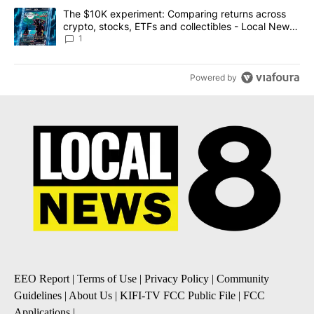
A trending article titled "The $10K experiment: Comparing return
The $10K experiment: Comparing returns across
crypto, stocks, ETFs and collectibles - Local News
8
1
Powered by
EEO Report
|
Terms of Use
|
Privacy Policy
|
Community
Guidelines
|
About Us
|
KIFI-TV FCC Public File
|
FCC
Applications
|