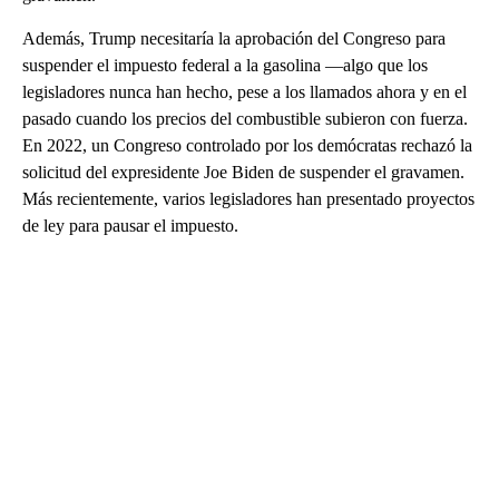
Además, Trump necesitaría la aprobación del Congreso para
suspender el impuesto federal a la gasolina —algo que los
legisladores nunca han hecho, pese a los llamados ahora y en el
pasado cuando los precios del combustible subieron con fuerza.
En 2022, un Congreso controlado por los demócratas rechazó la
solicitud del expresidente Joe Biden de suspender el gravamen.
Más recientemente, varios legisladores han presentado proyectos
de ley para pausar el impuesto.
A
D
V
E
R
TI
S
E
M
E
N
T