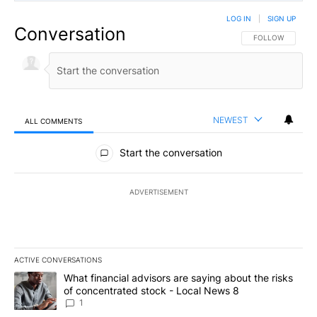
LOG IN
|
SIGN UP
Conversation
FOLLOW THIS CO
FOLLOW
NEWEST
ALL COMMENTS
All Comments
Start the conversation
ADVERTISEMENT
ACTIVE CONVERSATIONS
The following is a list of the most commented articles in the last 7
A trending article titled "What financial advisors are saying abo
What financial advisors are saying about the risks
of concentrated stock - Local News 8
1