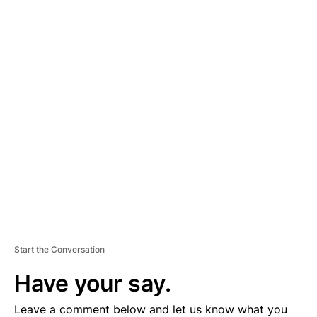
A
D
V
E
R
TI
S
E
M
E
N
T
Start the Conversation
Have your say.
Leave a comment below and let us know what you