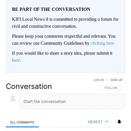
BE PART OF THE CONVERSATION
KIFI Local News 8 is committed to providing a forum for
civil and constructive conversation.
Please keep your comments respectful and relevant. You
can review our Community Guidelines by
clicking here
If you would like to share a story idea, please submit it
here
.
LOG IN
|
SIGN UP
Conversation
FOLLOW THIS CO
FOLLOW
NEWEST
ALL COMMENTS
All Comments