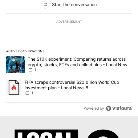
Start the conversation
ADVERTISEMENT
ACTIVE CONVERSATIONS
The following is a list of the most commented articles in the last 7
A trending article titled "The $10K experiment: Comparing return
The $10K experiment: Comparing returns across
crypto, stocks, ETFs and collectibles - Local News
8
1
A trending article titled "FIFA scraps controversial $20 billion 
FIFA scraps controversial $20 billion World Cup
investment plan - Local News 8
1
Powered by