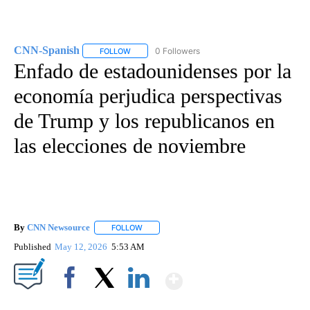
CNN-Spanish
0 Followers
FOLLOW
FOLLOW "CNN-SPANISH" TO RECEIVE NOTIFICA
Enfado de estadounidenses por la
economía perjudica perspectivas
de Trump y los republicanos en
las elecciones de noviembre
By
CNN Newsource
FOLLOW
FOLLOW "" TO RECEIVE NOTIFICATIONS ABOU
Published
May 12, 2026
5:53 AM
Show More
Facebook
X
LinkedIn