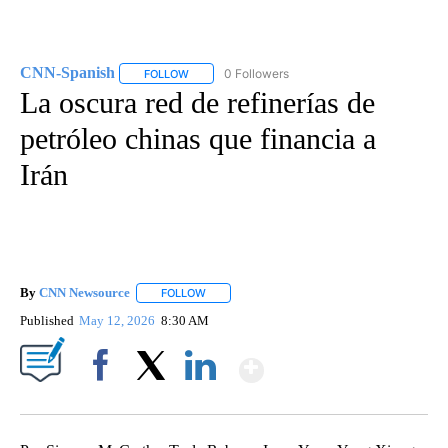
CNN-Spanish
0 Followers
FOLLOW
FOLLOW "CNN-SPANISH" TO RECEIVE NOTIFICA
La oscura red de refinerías de
petróleo chinas que financia a
Irán
By
CNN Newsource
FOLLOW
FOLLOW "" TO RECEIVE NOTIFICATIONS ABOU
Published
May 12, 2026
8:30 AM
Show More
Facebook
X
LinkedIn