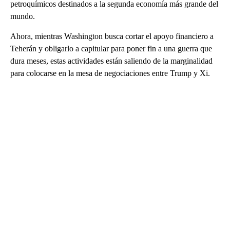
petroquímicos destinados a la segunda economía más grande del
mundo.
Ahora, mientras Washington busca cortar el apoyo financiero a
Teherán y obligarlo a capitular para poner fin a una guerra que
dura meses, estas actividades están saliendo de la marginalidad
para colocarse en la mesa de negociaciones entre Trump y Xi.
A
D
V
E
R
TI
S
E
M
E
N
T