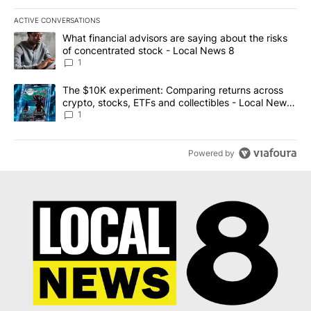
ACTIVE CONVERSATIONS
The following is a list of the most commented articles in the last 7
A trending article titled "What financial advisors are saying abo
What financial advisors are saying about the risks
of concentrated stock - Local News 8
1
A trending article titled "The $10K experiment: Comparing return
The $10K experiment: Comparing returns across
crypto, stocks, ETFs and collectibles - Local News
8
1
Powered by