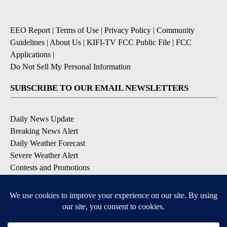
EEO Report
|
Terms of Use
|
Privacy Policy
|
Community
Guidelines
|
About Us
|
KIFI-TV FCC Public File
|
FCC
Applications
|
Do Not Sell My Personal Information
SUBSCRIBE TO OUR EMAIL NEWSLETTERS
Daily News Update
Breaking News Alert
Daily Weather Forecast
Severe Weather Alert
Contests and Promotions
DOWNLOAD OUR APPS
Available for iOS and Android