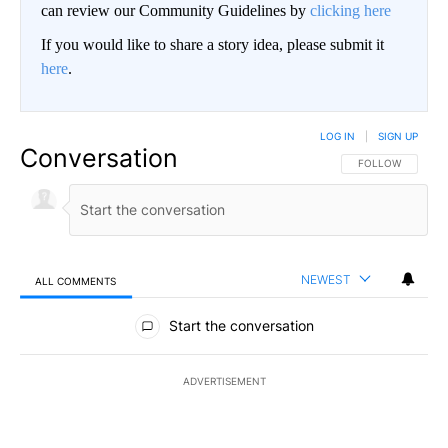
can review our Community Guidelines by
clicking here
If you would like to share a story idea, please submit it
here
.
LOG IN
|
SIGN UP
Conversation
FOLLOW THIS CO
FOLLOW
NEWEST
ALL COMMENTS
All Comments
Start the conversation
ADVERTISEMENT