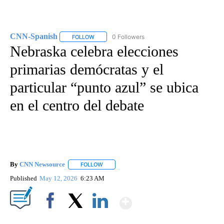
CNN-Spanish
0 Followers
FOLLOW
FOLLOW "CNN-SPANISH" TO RECEIVE NOTIFICA
Nebraska celebra elecciones
primarias demócratas y el
particular “punto azul” se ubica
en el centro del debate
By
CNN Newsource
FOLLOW
FOLLOW "" TO RECEIVE NOTIFICATIONS ABOU
Published
May 12, 2026
6:23 AM
Show More
Facebook
X
LinkedIn