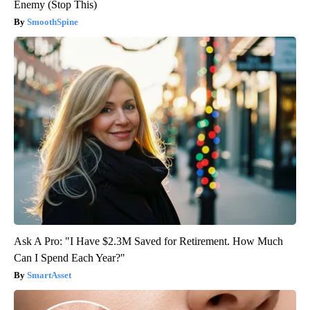
Enemy (Stop This)
SmoothSpine
Ask A Pro: "I Have $2.3M Saved for Retirement. How Much
Can I Spend Each Year?"
SmartAsset