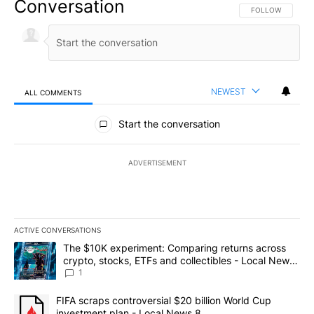
Conversation
FOLLOW THIS CO
FOLLOW
NEWEST
ALL COMMENTS
All Comments
Start the conversation
ADVERTISEMENT
ACTIVE CONVERSATIONS
The following is a list of the most commented articles in the last 7
A trending article titled "The $10K experiment: Comparing return
The $10K experiment: Comparing returns across
crypto, stocks, ETFs and collectibles - Local News
8
1
A trending article titled "FIFA scraps controversial $20 billion 
FIFA scraps controversial $20 billion World Cup
investment plan - Local News 8