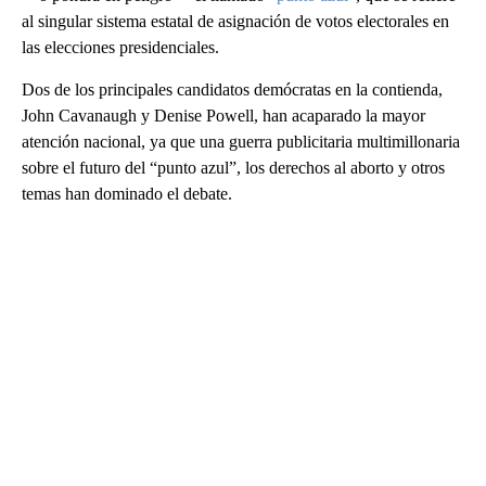
al singular sistema estatal de asignación de votos electorales en
las elecciones presidenciales.
Dos de los principales candidatos demócratas en la contienda,
John Cavanaugh y Denise Powell, han acaparado la mayor
atención nacional, ya que una guerra publicitaria multimillonaria
sobre el futuro del “punto azul”, los derechos al aborto y otros
temas han dominado el debate.
A
D
V
E
R
TI
S
E
M
E
N
T