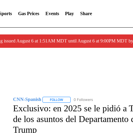
Sports
Gas Prices
Events
Play
Share
ng issued August 6 at 1:51AM MDT until August 6 at 9:00PM MDT 
CNN-Spanish
0 Followers
FOLLOW
FOLLOW "CNN-SPANISH" TO RECEIVE NOTI
Exclusivo: en 2025 se le pidió a
de los asuntos del Departamento d
Trump