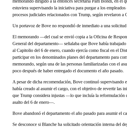
memorando dirigido a la entonces secretaria Pam Bondi, en el q
estuviera supervisando la iniciativa para purgar a los empleados
procesos judiciales relacionados con Trump, según revelaron a 
Un portavoz de Bove no respondió de inmediato a una solicitud 
El memorando —del cual se envió copia a la Oficina de Responsa
General del departamento— señalaba que Bove había trabajado en 
al Capitolio del 6 de enero, cuando ejercía como fiscal en el Di
participar en los denominados planes del departamento para combat
memorando, según una de las personas familiarizadas con el asu
poco después de haber entregado el documento el año pasado.
A pesar de dicha recomendación, Bove continuó supervisando e
había creado al asumir el cargo, con el objetivo de revertir las i
que Trump considera injustas —lo que incluía la reformulación de
asalto del 6 de enero—.
Bove abandonó el departamento el año pasado para asumir el car
Se desconoce si Blanche ha solicitado orientación interna del de