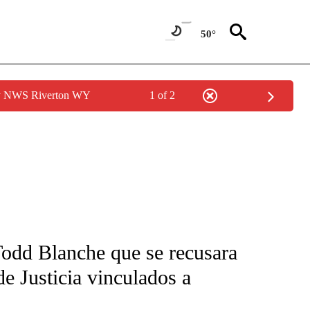
50°
by NWS Riverton WY
1 of 2
FICATIONS ABOUT NEW PAGES ON "CNN-SPANISH".
 Todd Blanche que se recusara
e Justicia vinculados a