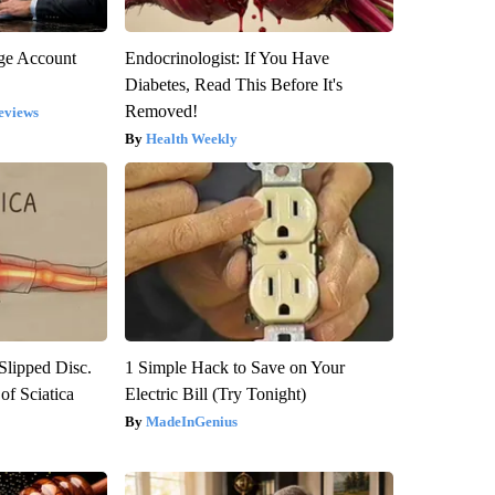
rge Account
Endocrinologist: If You Have
Diabetes, Read This Before It's
Removed!
eviews
Health Weekly
 Slipped Disc.
1 Simple Hack to Save on Your
f Sciatica
Electric Bill (Try Tonight)
MadeInGenius