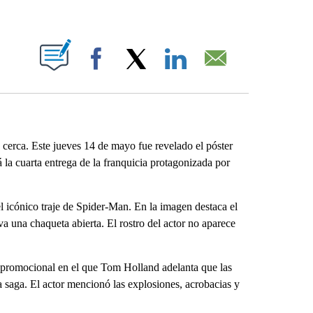
ABOUT NEW PAGES ON "".
Facebook
X
LinkedIn
Email
erca. Este jueves 14 de mayo fue revelado el póster
 la cuarta entrega de la franquicia protagonizada por
el icónico traje de Spider-Man. En la imagen destaca el
eva una chaqueta abierta. El rostro del actor no aparece
o promocional en el que Tom Holland adelanta que las
la saga. El actor mencionó las explosiones, acrobacias y
.