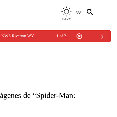
53°
by NWS Riverton WY
1 of 2
FICATIONS ABOUT NEW PAGES ON "CNN-SPANISH".
mágenes de “Spider-Man: