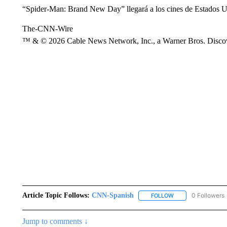
“Spider-Man: Brand New Day” llegará a los cines de Estados Un
The-CNN-Wire
™ & © 2026 Cable News Network, Inc., a Warner Bros. Discove
Article Topic Follows:
CNN-Spanish
0 Followers
FOLLOW
FOLLOW "CNN-SPAN
Jump to comments ↓