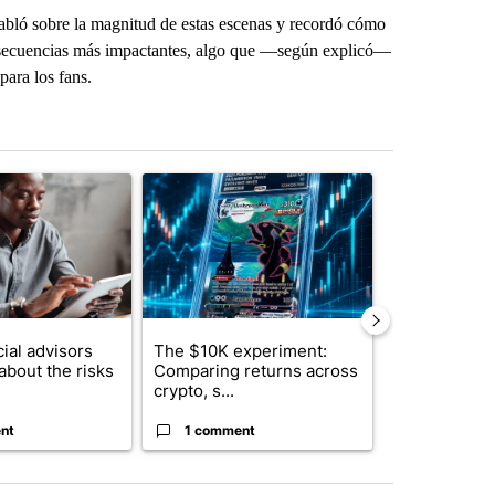
 habló sobre la magnitud de estas escenas y recordó cómo
s secuencias más impactantes, algo que —según explicó—
para los fans.
st 7 days.
ticle titled "What financial advisors are saying about the risks of c
A trending article titled "The $10K experiment: 
A trending arti
ial advisors
The $10K experiment:
FIFA scraps 
about the risks
Comparing returns across
$20 billion 
crypto, s...
investm...
nt
1 comment
1 commen