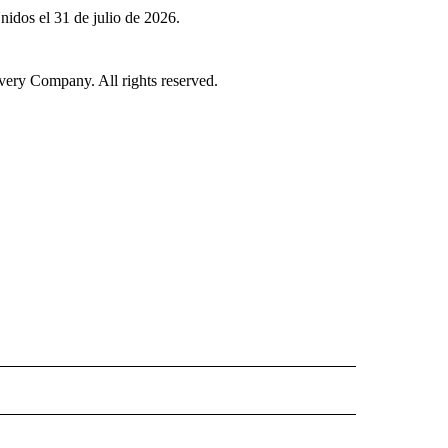
idos el 31 de julio de 2026.
ry Company. All rights reserved.
ISH" TO RECEIVE NOTIFICATIONS ABOUT NEW PAGES ON "CNN-SPANISH".