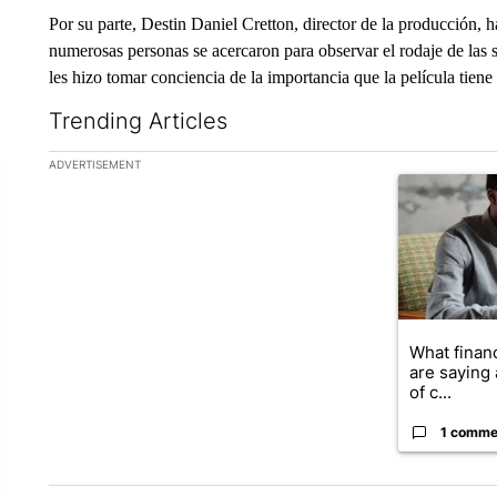
Por su parte, Destin Daniel Cretton, director de la producción,
numerosas personas se acercaron para observar el rodaje de la
les hizo tomar conciencia de la importancia que la película tiene 
Trending Articles
The following is a list of the most commented articles in the la
ADVERTISEMENT
A trending ar
What financ
are saying 
of c...
1 comme