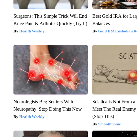
Surgeons: This Simple Trick Will End
Best Gold IRA for La
Knee Pain & Arthritis Quickly (Try It)
Balances
Health Weekly
Gold IRA Custodian R
Neurologists Beg Seniors With
Sciatica is Not From a
Neuropathy: Stop Doing This Now
Meet The Real Enemy o
(Stop This)
Health Weekly
SmoothSpine