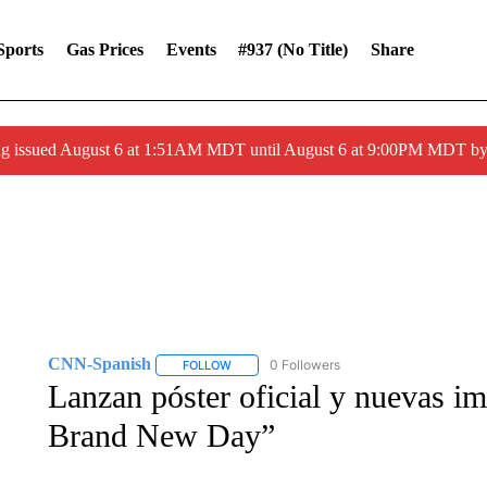
Sports
Gas Prices
Events
#937 (no Title)
Share
ng issued August 6 at 1:51AM MDT until August 6 at 9:00PM MDT 
CNN-Spanish
0 Followers
FOLLOW
FOLLOW "CNN-SPANISH" TO RECEIVE NOTI
Lanzan póster oficial y nuevas i
Brand New Day”