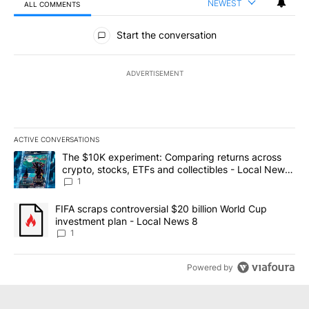
NEWEST
ALL COMMENTS
All Comments
Start the conversation
ADVERTISEMENT
ACTIVE CONVERSATIONS
The following is a list of the most commented articles in the last 7
A trending article titled "The $10K experiment: Comparing return
The $10K experiment: Comparing returns across
crypto, stocks, ETFs and collectibles - Local News
8
1
A trending article titled "FIFA scraps controversial $20 billion 
FIFA scraps controversial $20 billion World Cup
investment plan - Local News 8
1
Powered by