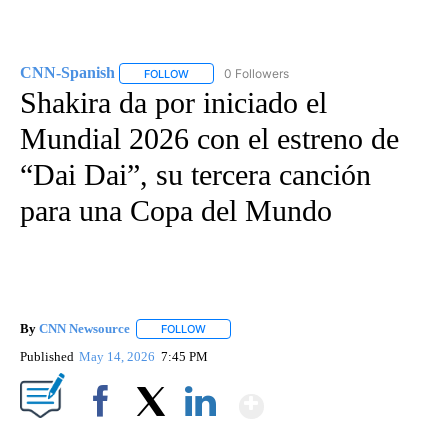
CNN-Spanish
0 Followers
FOLLOW
FOLLOW "CNN-SPANISH" TO RECEIVE NOTIFICA
Shakira da por iniciado el
Mundial 2026 con el estreno de
“Dai Dai”, su tercera canción
para una Copa del Mundo
By
CNN Newsource
FOLLOW
FOLLOW "" TO RECEIVE NOTIFICATIONS ABOU
Published
May 14, 2026
7:45 PM
Show More
Facebook
X
LinkedIn