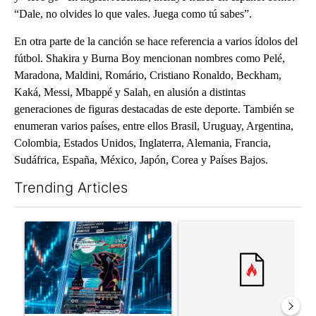
“Dale, no olvides lo que vales. Juega como tú sabes”.
En otra parte de la canción se hace referencia a varios ídolos del
fútbol. Shakira y Burna Boy mencionan nombres como Pelé,
Maradona, Maldini, Romário, Cristiano Ronaldo, Beckham,
Kaká, Messi, Mbappé y Salah, en alusión a distintas
generaciones de figuras destacadas de este deporte. También se
enumeran varios países, entre ellos Brasil, Uruguay, Argentina,
Colombia, Estados Unidos, Inglaterra, Alemania, Francia,
Sudáfrica, España, México, Japón, Corea y Países Bajos.
Trending Articles
The following is a list of the most commented articles in the last 7
A trending article titled "The $10K experiment: Comparing retu
A trending article titled "FI