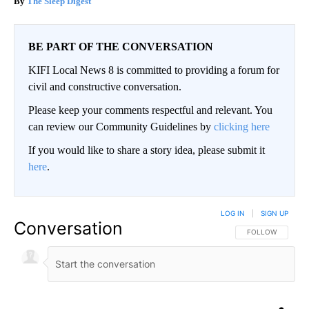
The Sleep Digest
BE PART OF THE CONVERSATION
KIFI Local News 8 is committed to providing a forum for
civil and constructive conversation.
Please keep your comments respectful and relevant. You
can review our Community Guidelines by
clicking here
If you would like to share a story idea, please submit it
here
.
LOG IN
|
SIGN UP
Conversation
FOLLOW THIS CO
FOLLOW