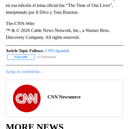
en esa edición el tema oficial fue “The Time of Our Lives”,
interpretado por Il Divo y Toni Braxton.
The-CNN-Wire
™ & © 2026 Cable News Network, Inc., a Warner Bros.
Discovery Company. All rights reserved.
Article Topic Follows:
CNN-Spanish
0 Followers
FOLLOW
FOLLOW "CNN-SPANISH" TO RECEIVE NOTIFICATIONS ABOUT NEW
Jump to comments ↓
CNN Newsource
MORE NEWS