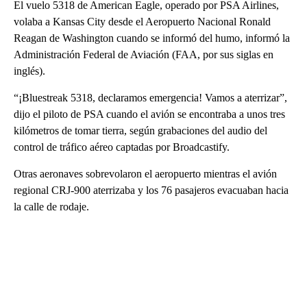
El vuelo 5318 de American Eagle, operado por PSA Airlines,
volaba a Kansas City desde el Aeropuerto Nacional Ronald
Reagan de Washington cuando se informó del humo, informó la
Administración Federal de Aviación (FAA, por sus siglas en
inglés).
“¡Bluestreak 5318, declaramos emergencia! Vamos a aterrizar”,
dijo el piloto de PSA cuando el avión se encontraba a unos tres
kilómetros de tomar tierra, según grabaciones del audio del
control de tráfico aéreo captadas por Broadcastify.
Otras aeronaves sobrevolaron el aeropuerto mientras el avión
regional CRJ-900 aterrizaba y los 76 pasajeros evacuaban hacia
la calle de rodaje.
A
D
V
E
R
TI
S
E
M