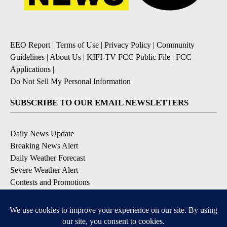
EEO Report
|
Terms of Use
|
Privacy Policy
|
Community
Guidelines
|
About Us
|
KIFI-TV FCC Public File
|
FCC
Applications
|
Do Not Sell My Personal Information
SUBSCRIBE TO OUR EMAIL NEWSLETTERS
Daily News Update
Breaking News Alert
Daily Weather Forecast
Severe Weather Alert
Contests and Promotions
DOWNLOAD OUR APPS