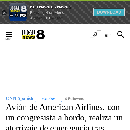
KIFI News 8 - News 3
DOWNLOAD
Breaking News Alerts
& Video On Demand
Skip
to
68°
Content
CNN-Spanish
0 Followers
FOLLOW
FOLLOW "CNN-SPANISH" TO RECEIVE NOTIFICA
Avión de American Airlines, con
un congresista a bordo, realiza un
aterrizaje de emergencia tras