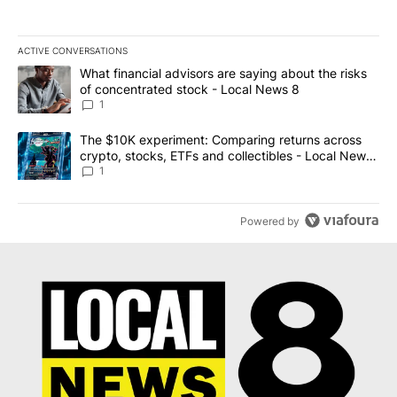
ACTIVE CONVERSATIONS
The following is a list of the most commented articles in the last 7
A trending article titled "What financial advisors are saying abo
What financial advisors are saying about the risks
of concentrated stock - Local News 8
1
A trending article titled "The $10K experiment: Comparing return
The $10K experiment: Comparing returns across
crypto, stocks, ETFs and collectibles - Local News
8
1
Powered by