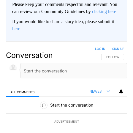
Please keep your comments respectful and relevant. You
can review our Community Guidelines by
clicking here
If you would like to share a story idea, please submit it
here
.
LOG IN
|
SIGN UP
Conversation
FOLLOW THIS CO
FOLLOW
NEWEST
ALL COMMENTS
All Comments
Start the conversation
ADVERTISEMENT