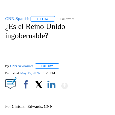
CNN-Spanish
0 Followers
FOLLOW
FOLLOW "CNN-SPANISH" TO RECEIVE NOTIFICA
¿Es el Reino Unido
ingobernable?
By
CNN Newsource
FOLLOW
FOLLOW "" TO RECEIVE NOTIFICATIONS ABOU
Published
May 15, 2026
11:23 PM
Show More
Facebook
X
LinkedIn
Por Christian Edwards, CNN