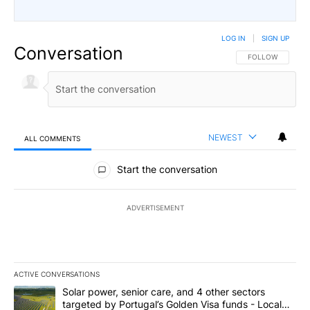
LOG IN
|
SIGN UP
Conversation
FOLLOW THIS CO
FOLLOW
NEWEST
ALL COMMENTS
All Comments
Start the conversation
ADVERTISEMENT
ACTIVE CONVERSATIONS
The following is a list of the most commented articles in the last 7
A trending article titled "Solar power, senior care, and 4 other 
Solar power, senior care, and 4 other sectors
targeted by Portugal’s Golden Visa funds - Local