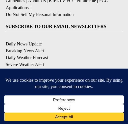
Guidelines
|
About Us
|
KIFI-TV FCC Public File
|
FCC
Applications
|
Do Not Sell My Personal Information
SUBSCRIBE TO OUR EMAIL NEWSLETTERS
Daily News Update
Breaking News Alert
Daily Weather Forecast
Severe Weather Alert
Contests and Promotions
DOWNLOAD OUR APPS
Available for iOS and Android