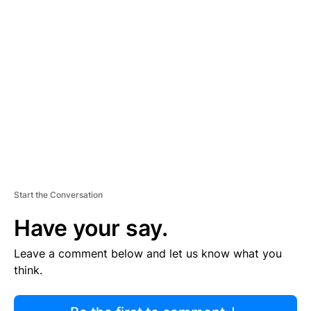
R
TI
S
E
M
E
N
T
Start the Conversation
Have your say.
Leave a comment below and let us know what you
think.