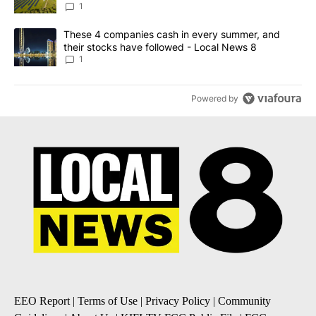
News 8
1
A trending article titled "These 4 companies cash in every summe
These 4 companies cash in every summer, and
their stocks have followed - Local News 8
1
Powered by
EEO Report
|
Terms of Use
|
Privacy Policy
|
Community