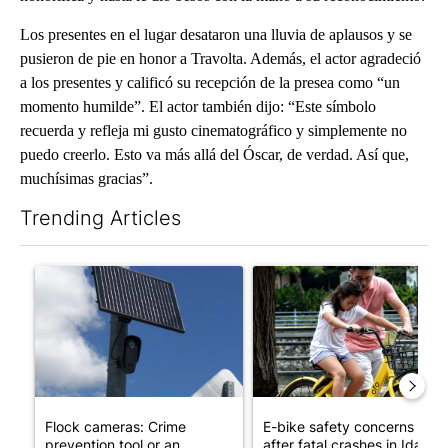
Los presentes en el lugar desataron una lluvia de aplausos y se
pusieron de pie en honor a Travolta. Además, el actor agradeció
a los presentes y calificó su recepción de la presea como “un
momento humilde”. El actor también dijo: “Este símbolo
recuerda y refleja mi gusto cinematográfico y simplemente no
puedo creerlo. Esto va más allá del Óscar, de verdad. Así que,
muchísimas gracias”.
Trending Articles
The following is a list of the most commented articles in the last 7
A trending article titled "Flock cameras: Crime prevention tool
A trending article titled "E-b
Flock cameras: Crime
E-bike safety concerns gro
prevention tool or an
after fatal crashes in Idah...