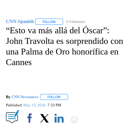
CNN-Spanish
0 Followers
FOLLOW
FOLLOW "CNN-SPANISH" TO RECEIVE NOTIFICA
“Esto va más allá del Óscar”:
John Travolta es sorprendido con
una Palma de Oro honorífica en
Cannes
By
CNN Newsource
FOLLOW
FOLLOW "" TO RECEIVE NOTIFICATIONS ABOU
Published
May 15, 2026
7:33 PM
Show More
Facebook
X
LinkedIn