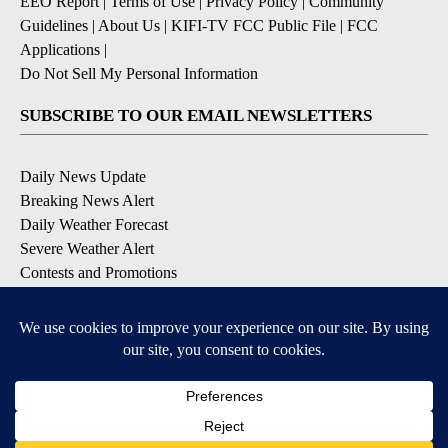
EEO Report
|
Terms of Use
|
Privacy Policy
|
Community
Guidelines
|
About Us
|
KIFI-TV FCC Public File
|
FCC
Applications
|
Do Not Sell My Personal Information
SUBSCRIBE TO OUR EMAIL NEWSLETTERS
Daily News Update
Breaking News Alert
Daily Weather Forecast
Severe Weather Alert
Contests and Promotions
DOWNLOAD OUR APPS
Available for iOS and Android