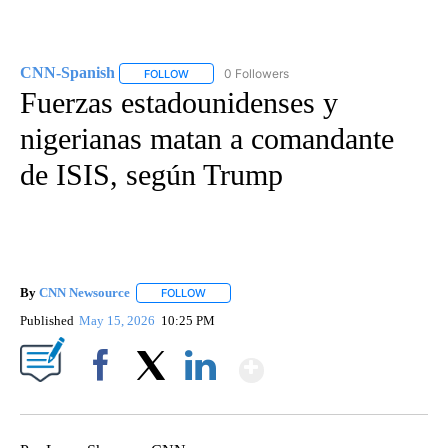
CNN-Spanish
0 Followers
FOLLOW
FOLLOW "CNN-SPANISH" TO RECEIVE NOTIFICA
Fuerzas estadounidenses y
nigerianas matan a comandante
de ISIS, según Trump
By
CNN Newsource
FOLLOW
FOLLOW "" TO RECEIVE NOTIFICATIONS ABOU
Published
May 15, 2026
10:25 PM
Show More
Facebook
X
LinkedIn