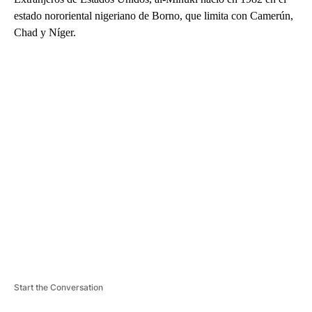
estado nororiental nigeriano de Borno, que limita con Camerún,
Chad y Níger.
A
D
V
E
R
TI
S
E
M
E
N
T
Start the Conversation