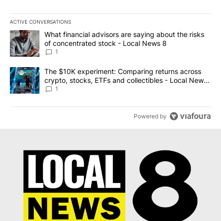
ACTIVE CONVERSATIONS
The following is a list of the most commented articles in the last 7
A trending article titled "What financial advisors are saying abo
What financial advisors are saying about the risks
of concentrated stock - Local News 8
1
A trending article titled "The $10K experiment: Comparing return
The $10K experiment: Comparing returns across
crypto, stocks, ETFs and collectibles - Local News
8
1
Powered by