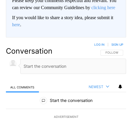
Please keep your comments respectful and relevant. You
can review our Community Guidelines by
clicking here
If you would like to share a story idea, please submit it
here
.
LOG IN
|
SIGN UP
Conversation
FOLLOW THIS CO
FOLLOW
NEWEST
ALL COMMENTS
All Comments
Start the conversation
ADVERTISEMENT