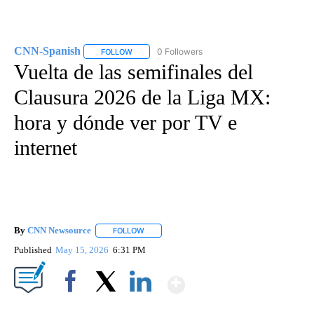
CNN-Spanish
0 Followers
FOLLOW
FOLLOW "CNN-SPANISH" TO RECEIVE NOTIFICA
Vuelta de las semifinales del
Clausura 2026 de la Liga MX:
hora y dónde ver por TV e
internet
By
CNN Newsource
FOLLOW
FOLLOW "" TO RECEIVE NOTIFICATIONS ABOU
Published
May 15, 2026
6:31 PM
Show More
Facebook
X
LinkedIn