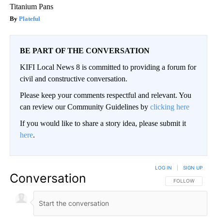
Titanium Pans
Plateful
BE PART OF THE CONVERSATION
KIFI Local News 8 is committed to providing a forum for
civil and constructive conversation.
Please keep your comments respectful and relevant. You
can review our Community Guidelines by
clicking here
If you would like to share a story idea, please submit it
here
.
LOG IN
|
SIGN UP
Conversation
FOLLOW THIS CO
FOLLOW