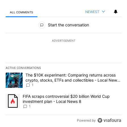
NEWEST
ALL COMMENTS
All Comments
Start the conversation
ADVERTISEMENT
ACTIVE CONVERSATIONS
The following is a list of the most commented articles in the last 7
A trending article titled "The $10K experiment: Comparing return
The $10K experiment: Comparing returns across
crypto, stocks, ETFs and collectibles - Local News
8
1
A trending article titled "FIFA scraps controversial $20 billion 
FIFA scraps controversial $20 billion World Cup
investment plan - Local News 8
1
Powered by