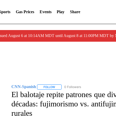
Sports
Gas Prices
Events
Play
Share
ssued August 6 at 10:14AM MDT until August 8 at 11:00PM MDT by
CNN-Spanish
0 Followers
FOLLOW
FOLLOW "CNN-SPANISH" TO RECEIVE NOTI
El balotaje repite patrones que d
décadas: fujimorismo vs. antifuj
rurales