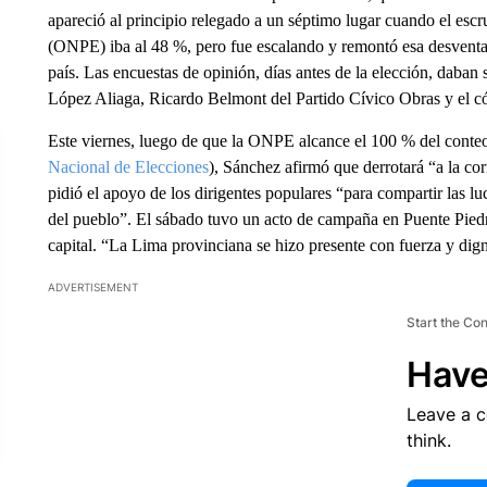
apareció al principio relegado a un séptimo lugar cuando el escr
(ONPE) iba al 48 %, pero fue escalando y remontó esa desventaj
país. Las encuestas de opinión, días antes de la elección, daban
López Aliaga, Ricardo Belmont del Partido Cívico Obras y el c
Este viernes, luego de que la ONPE alcance el 100 % del conteo
Nacional de Elecciones
), Sánchez afirmó que derrotará “a la cor
pidió el apoyo de los dirigentes populares “para compartir las 
del pueblo”. El sábado tuvo un acto de campaña en Puente Piedra
capital. “La Lima provinciana se hizo presente con fuerza y dign
ADVERTISEMENT
Start the Co
Have
Leave a 
think.