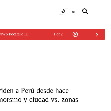
81°
 NWS Pocatello ID
1 of 2
FICATIONS ABOUT NEW PAGES ON "CNN-SPANISH".
ividen a Perú desde hace
imorsmo y ciudad vs. zonas