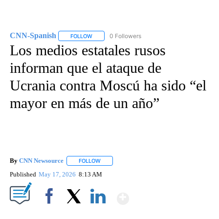
CNN-Spanish
0 Followers
FOLLOW
FOLLOW "CNN-SPANISH" TO RECEIVE NOTIFICA
Los medios estatales rusos
informan que el ataque de
Ucrania contra Moscú ha sido “el
mayor en más de un año”
By
CNN Newsource
FOLLOW
FOLLOW "" TO RECEIVE NOTIFICATIONS ABOU
Published
May 17, 2026
8:13 AM
Show More
Facebook
X
LinkedIn