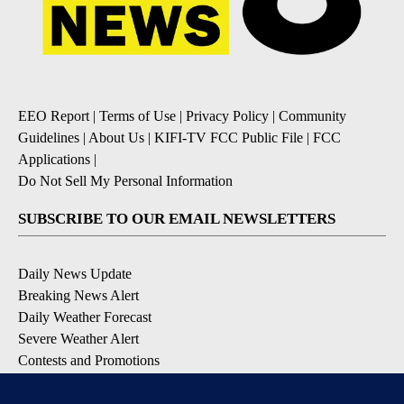
EEO Report
|
Terms of Use
|
Privacy Policy
|
Community
Guidelines
|
About Us
|
KIFI-TV FCC Public File
|
FCC
Applications
|
Do Not Sell My Personal Information
SUBSCRIBE TO OUR EMAIL NEWSLETTERS
Daily News Update
Breaking News Alert
Daily Weather Forecast
Severe Weather Alert
Contests and Promotions
DOWNLOAD OUR APPS