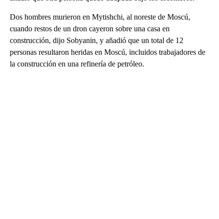
Dos hombres murieron en Mytishchi, al noreste de Moscú,
cuando restos de un dron cayeron sobre una casa en
construcción, dijo Sobyanin, y añadió que un total de 12
personas resultaron heridas en Moscú, incluidos trabajadores de
la construcción en una refinería de petróleo.
A
D
V
E
R
TI
S
E
M
E
N
T