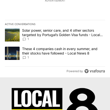
ADVERTISEMENT
ACTIVE CONVERSATIONS
The following is a list of the most commented articles in the last 7
A trending article titled "Solar power, senior care, and 4 other 
Solar power, senior care, and 4 other sectors
targeted by Portugal’s Golden Visa funds - Local
News 8
1
A trending article titled "These 4 companies cash in every summe
These 4 companies cash in every summer, and
their stocks have followed - Local News 8
1
Powered by