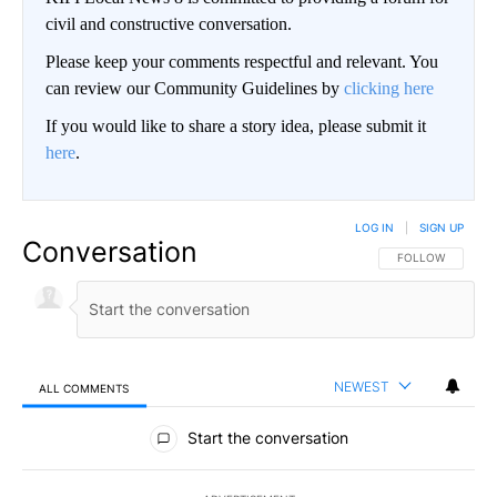
civil and constructive conversation.
Please keep your comments respectful and relevant. You
can review our Community Guidelines by
clicking here
If you would like to share a story idea, please submit it
here
.
LOG IN
|
SIGN UP
Conversation
FOLLOW THIS CO
FOLLOW
NEWEST
ALL COMMENTS
All Comments
Start the conversation